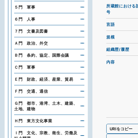
所蔵館における
５門 軍事
号
６門 人事
言語
７門 文書及図書
規模
Ａ門 政治、外交
組織歴/履歴
Ｂ門 条約、協定、国際会議
内容
Ｃ門 軍事
Ｅ門 財政、経済、産業、貿易
Ｆ門 交通、通信
Ｇ門 都市、港湾、土木、建築、
土地、建物
Ｈ門 東方文化事業
URIをコピー
Ｉ門 文化、宗教、衛生、労働及