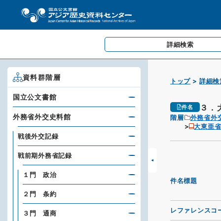
詳細検索
資料群階層
トップ
詳細検
国立公文書館
３．
件名
外務省外交史料館
階層
外務省外
大東亜
戦後外交記録
戦前期外務省記録
１門 政治
件名標題
２門 条約
レファレンスコ
３門 通商