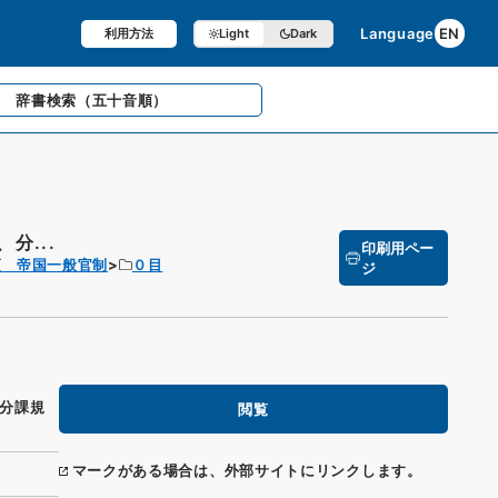
Language
EN
利用方法
Light
Dark
辞書検索
（五十音順）
分...
印刷用ペー
項 帝国一般官制
０目
ジ
分課規
閲覧
マークがある場合は、外部サイトにリンクします。