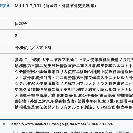
請求番
M.1.1.0.7_001（所蔵館：外務省外交史料館）
日本語
6
外務省／／大東亜省
参考 ロ、現状 大東亜省設立後新ニ上海大使館事務所機構ノ決定
総務部第三課ニ於テ渉外情報宣伝ニ関スル事務ヲ管掌スルコトト
ツテ情報部ハ総領事館ヨリ大使館ニ移転シ旧興亜院政務局情報班
ノ上渉外事務担当者ト共ニ総務部第三課ヲ構成スルニ至レルカ外
シテハ依然大使館情報部ノ名称ヲ用フルノミナラス担任事務ニ付
更無ク又情報啓発費ニ就テモ相当程度ノ独立ヲ認ムルコトトナレ
人員並分担事務左ノ通 総務部長 田尻公使兼任 第三課長 曾禰書記
書記官 (外部ニ対スル発表担当官) 部員事務分担左ノ通(但部員
情報蒐集及宣伝啓発ノ任ヲ有スルコト勿論ナリ) 担当官 担当事務
https://www.jacar.archives.go.jp/das/meta/B14090113000
「
３．大東亜省機構関係（閣議決定、枢密院会議、決定セル官制、分課規程、