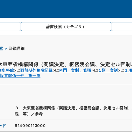
辞書検索
（カテゴリ）
索
目録詳細
大東亜省機構関係（閣議決定、枢密院会議、決定セル官制、
交史料館
戦前期外務省記録
Ｍ門 官制、官職
１類 官制
１
省設置関係一件 第一巻
３．大東亜省機構関係（閣議決定、枢密院会議、決定セル官制、
程、等）／参考
ード
B14090113000