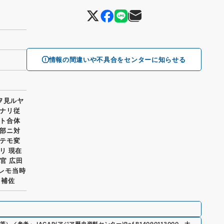
情報の間違いや不具合をセンターに知らせる
ヲ見ルヤ
ナリ従
ト合体
部ニ対
テモ変
リ 現在
官 広田
何レモ当時
 補佐
等）／参考
」
JACAR(アジア歴史資料センター)
Ref.
B14090113000
、
大