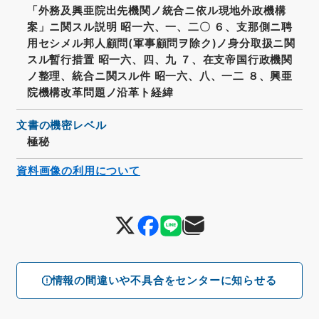
「外務及興亜院出先機関ノ統合ニ依ル現地外政機構
案」ニ関スル説明 昭一六、一、二〇 ６、支那側ニ聘
用セシメル邦人顧問(軍事顧問ヲ除ク)ノ身分取扱ニ関
スル暫行措置 昭一六、四、九 ７、在支帝国行政機関
ノ整理、統合ニ関スル件 昭一六、八、一二 ８、興亜
院機構改革問題ノ沿革ト経緯
文書の機密レベル
極秘
資料画像の利用について
情報の間違いや不具合をセンターに知らせる