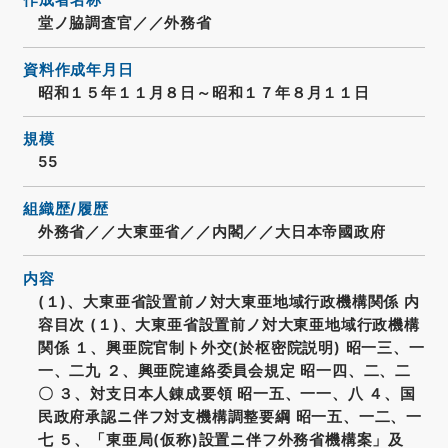
作成者名称
堂ノ脇調査官／／外務省
資料作成年月日
昭和１５年１１月８日～昭和１７年８月１１日
規模
55
組織歴/履歴
外務省／／大東亜省／／内閣／／大日本帝國政府
内容
(１)、大東亜省設置前ノ対大東亜地域行政機構関係 内
容目次 (１)、大東亜省設置前ノ対大東亜地域行政機構
関係 １、興亜院官制ト外交(於枢密院説明) 昭一三、一
一、二九 ２、興亜院連絡委員会規定 昭一四、二、二
〇 ３、対支日本人錬成要領 昭一五、一一、八 ４、国
民政府承認ニ伴フ対支機構調整要綱 昭一五、一二、一
七 ５、「東亜局(仮称)設置ニ伴フ外務省機構案」及