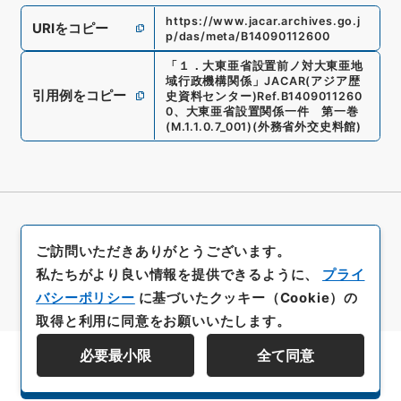
https://www.jacar.archives.go.j
URIをコピー
p/das/meta/B14090112600
「
１．大東亜省設置前ノ対大東亜地
域行政機構関係
」
JACAR(アジア歴
引用例をコピー
史資料センター)
Ref.
B1409011260
0
、
大東亜省設置関係一件 第一巻
(
M.1.1.0.7_001
)
(
外務省外交史料館
)
ご訪問いただきありがとうございます。
私たちがより良い情報を提供できるように、
プライ
バシーポリシー
に基づいたクッキー（Cookie）の
取得と利用に同意をお願いいたします。
必要最小限
全て同意
資料群階層を表示する