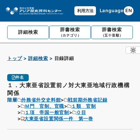
Language
EN
利用方法
辞書検索
辞書検索
詳細検索
（カテゴリ）
（五十音順）
トップ
詳細検索
目録詳細
件名
１．大東亜省設置前ノ対大東亜地域行政機構
関係
階層
外務省外交史料館
戦前期外務省記録
Ｍ門 官制、官職
１類 官制
１項 帝国一般官制
０目
大東亜省設置関係一件 第一巻