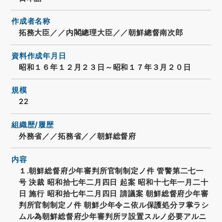
作成者名称
拓務大臣／／内閣總理大臣／／朝鮮總督南次郎
資料作成年月日
昭和１６年１２月２３日～昭和１７年３月２０日
規模
22
組織歴/履歴
外務省／／拓務省／／朝鮮総督府
内容
１.朝鮮総督府少年審判所官制制定ノ件 管警第二七一
号 決裁 昭和拾七年二月四日 起案 昭和十七年一月二十
日 施行 昭和拾七年二月四日 請議案 朝鮮総督府少年審
判所官制制定ノ件 朝鮮少年令ニ依ル保護処分ヲ掌ラシ
ムル為朝鮮総督府少年審判所ヲ設置スルノ必要アルニ