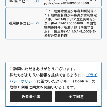
URIをコピー
p/das/meta/B14090065800
「
７．朝鮮総督府少年審判所関係／
１）朝鮮総督府少年審判所官制制定
ノ件
」
JACAR(アジア歴史資料セン
引用例をコピー
ター)
Ref.
B14090065800
、
帝国官
制関係雑件／朝鮮ノ部（内規ヲ含
ム） 第三巻
(
M.1.1.0.1-8_003
)
(
外
務省外交史料館
)
ご訪問いただきありがとうございます。
私たちがより良い情報を提供できるように、
プライ
バシーポリシー
に基づいたクッキー（Cookie）の
取得と利用に同意をお願いいたします。
必要最小限
全て同意
資料群階層を表示する