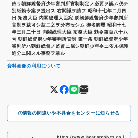
依リ朝鮮総督府少年審判所官制制定ノ必要ヲ認ム仍テ
別紙勅令案ヲ提出ス 右閣議ヲ請フ 昭和十七年二月四
日 拓務大臣 内閣総理大臣宛 朕朝鮮総督府少年審判所
官制ヲ裁可シ茲ニ之ヲ分布セシム 御名御璽 昭和十七
年三月二十日 内閣総理大臣 拓務大臣 勅令第百八十八
号 朝鮮総督府少年審判所官制 第一条 朝鮮総督府少年
審判所ハ朝鮮総督ノ監督ニ属シ朝鮮少年令ニ依ル保護
処分ニ関スル事務ヲ掌ル
資料画像の利用について
情報の間違いや不具合をセンターに知らせる
https://www.jacar.archives.go.j