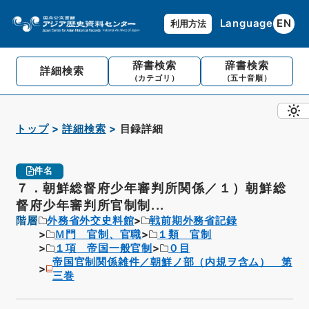
Language
EN
利用方法
辞書検索
辞書検索
詳細検索
（カテゴリ）
（五十音順）
トップ
詳細検索
目録詳細
件名
７．朝鮮総督府少年審判所関係／１）朝鮮総
督府少年審判所官制制...
階層
外務省外交史料館
戦前期外務省記録
Ｍ門 官制、官職
１類 官制
１項 帝国一般官制
０目
帝国官制関係雑件／朝鮮ノ部（内規ヲ含ム） 第
三巻