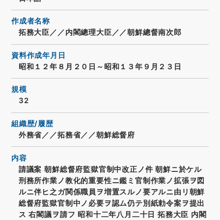
作成者名称
拓務大臣／／内閣總理大臣／／朝鮮總督南次郎
資料作成年月日
昭和１２年８月２０日～昭和１３年９月２３日
規模
32
組織歴/履歴
外務省／／拓務省／／朝鮮総督府
内容
請議案 朝鮮総督府監獄官制中改正ノ件 朝鮮ニ於ケル
刑務所作業ノ教化的重要性ニ鑑ミ官制作業ノ拡張ヲ図
ルニ伴ヒ之ガ関係職員ヲ増置スルノ要アルニ由リ朝鮮
総督府監獄官制中ノ必要ヲ認ム仍テ別紙勅令案ヲ提出
ス 右閣議ヲ請フ 昭和十二年八月二十日 拓務大臣 内閣