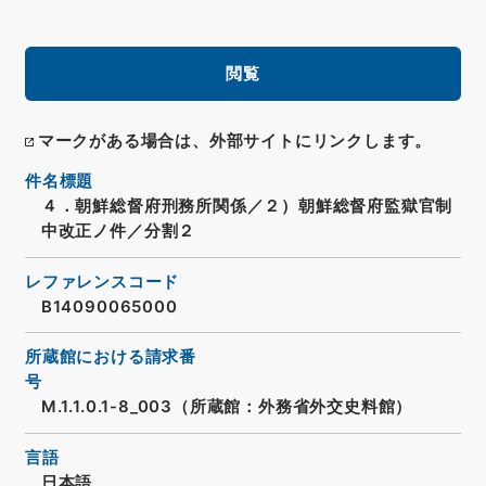
閲覧
マークがある場合は、外部サイトにリンクします。
件名標題
４．朝鮮総督府刑務所関係／２）朝鮮総督府監獄官制
中改正ノ件／分割２
レファレンスコード
B14090065000
所蔵館における請求番
号
M.1.1.0.1-8_003（所蔵館：外務省外交史料館）
言語
日本語