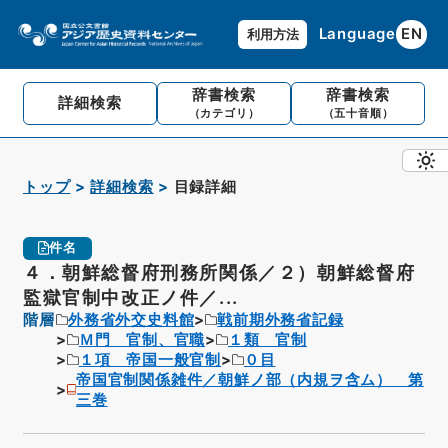
Language
EN
利用方法
辞書検索
辞書検索
詳細検索
（カテゴリ）
（五十音順）
トップ
詳細検索
目録詳細
件名
４．朝鮮総督府刑務所関係／２）朝鮮総督府
監獄官制中改正ノ件／...
階層
外務省外交史料館
戦前期外務省記録
Ｍ門 官制、官職
１類 官制
１項 帝国一般官制
０目
帝国官制関係雑件／朝鮮ノ部（内規ヲ含ム） 第
三巻