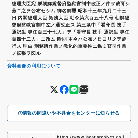
総理大臣宛 朕朝鮮総督府監獄官制中改正ノ件ヲ裁可シ
茲ニ之ヲ公布セシム 御名御璽 昭和十三年九月二十三
日 内閣総理大臣 拓務大臣 勅令第六百五十八号 朝鮮総
督府監獄官制中左ノ通改正ス 第三条中「看守長 技手
通訳生 専任百三十七人」ヲ「看守長 技手 通訳生 専任
百四十二人」ニ改ム 附則 本今ハ公布ノ日ヨリ之ヲ施
行ス 理由 刑務所作業ノ教化的重要性ニ鑑ミ官司作業
ノ拡張ヲ図ル
資料画像の利用について
情報の間違いや不具合をセンターに知らせる
https://www.jacar.archives.go.j