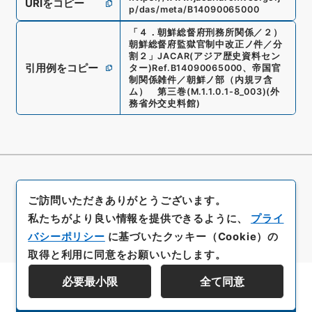
URIをコピー
p/das/meta/B14090065000
「
４．朝鮮総督府刑務所関係／２）
朝鮮総督府監獄官制中改正ノ件／分
割２
」
JACAR(アジア歴史資料セン
引用例をコピー
ター)
Ref.
B14090065000
、
帝国官
制関係雑件／朝鮮ノ部（内規ヲ含
ム） 第三巻
(
M.1.1.0.1-8_003
)
(
外
務省外交史料館
)
ご訪問いただきありがとうございます。
私たちがより良い情報を提供できるように、
プライ
バシーポリシー
に基づいたクッキー（Cookie）の
取得と利用に同意をお願いいたします。
必要最小限
全て同意
資料群階層を表示する