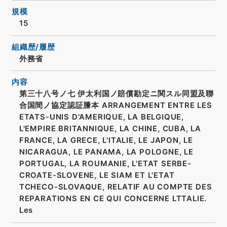
規模
15
組織歴/履歴
外務省
内容
第三十八号ノ七 伊太利国ノ賠償勘定ニ関スル同盟及聯
合国間ノ協定認証謄本 ARRANGEMENT ENTRE LES
ETATS-UNIS D'AMERIQUE, LA BELGIQUE,
L'EMPIRE BRITANNIQUE, LA CHINE, CUBA, LA
FRANCE, LA GRECE, L'ITALIE, LE JAPON, LE
NICARAGUA, LE PANAMA, LA POLOGNE, LE
PORTUGAL, LA ROUMANIE, L'ETAT SERBE-
CROATE-SLOVENE, LE SIAM ET L'ETAT
TCHECO-SLOVAQUE, RELATIF AU COMPTE DES
REPARATIONS EN CE QUI CONCERNE LTTALIE.
Les