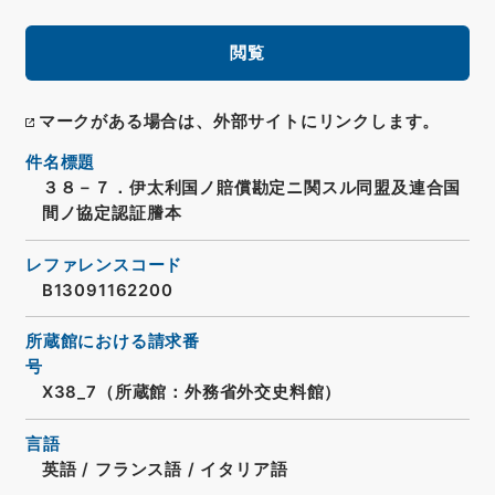
閲覧
マークがある場合は、外部サイトにリンクします。
件名標題
３８－７．伊太利国ノ賠償勘定ニ関スル同盟及連合国
間ノ協定認証謄本
レファレンスコード
B13091162200
所蔵館における請求番
号
X38_7（所蔵館：外務省外交史料館）
言語
英語
/
フランス語
/
イタリア語