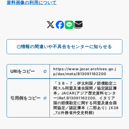
資料画像の利用について
情報の間違いや不具合をセンターに知らせる
https://www.jacar.archives.go.j
URIをコピー
p/das/meta/B13091162200
「
３８－７．伊太利国ノ賠償勘定ニ
関スル同盟及連合国間ノ協定認証謄
本
」
JACAR(アジア歴史資料センタ
引用例をコピー
ー)
Ref.
B13091162200
、
イタリア
国の賠償勘定に関する同盟及連合国
間協定／認証謄本（二部あり）
(
X38
_7
)
(
外務省外交史料館
)