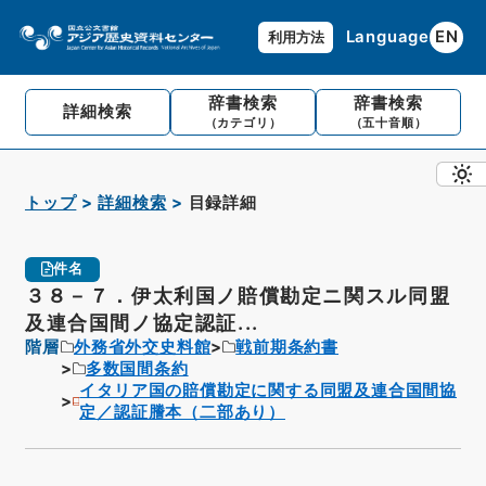
Language
EN
利用方法
辞書検索
辞書検索
詳細検索
（カテゴリ）
（五十音順）
トップ
詳細検索
目録詳細
件名
３８－７．伊太利国ノ賠償勘定ニ関スル同盟
及連合国間ノ協定認証...
階層
外務省外交史料館
戦前期条約書
多数国間条約
イタリア国の賠償勘定に関する同盟及連合国間協
定／認証謄本（二部あり）