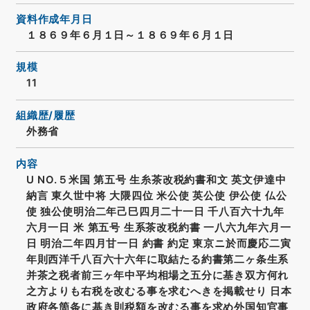
資料作成年月日
１８６９年６月１日～１８６９年６月１日
規模
11
組織歴/履歴
外務省
内容
U NO.５米国 第五号 生糸茶改税約書和文 英文伊達中
納言 東久世中将 大隈四位 米公使 英公使 伊公使 仏公
使 独公使明治二年己巳四月二十一日 千八百六十九年
六月一日 米 第五号 生系茶改税約書 一八六九年六月一
日 明治二年四月甘一日 約書 約定 東京ニ於而慶応二寅
年則西洋千八百六十六年に取結たる約書第二ヶ条生系
并茶之税者前三ヶ年中平均相場之五分に基き双方何れ
之方よりも右税を改むる事を求むへきを掲載せり 日本
政府各箇条に基き則税額を改むる事を求め外国知官事