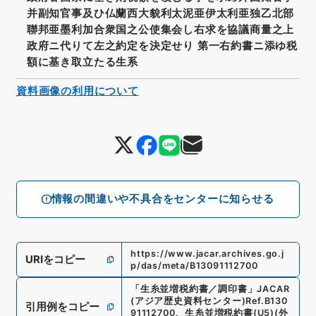
并副知官事及ひ仏蘭西大貌利太泥亜伊太利亜独乙北部
聯邦亜墨利加合衆国之公使集会し右求を協議商量之上
政府ニ代りて左之約定を決定せり 第一右約書ニ添ゆ税
額に基き取立たる生系
資料画像の利用について
情報の間違いや不具合をセンターに知らせる
https://www.jacar.archives.go.j
URIをコピー
p/das/meta/B13091112700
「
生糸並増税約書／調印書
」
JACAR
(アジア歴史資料センター)
Ref.
B130
引用例をコピー
91112700
、
生糸並増税約書
(
U5
)
(
外