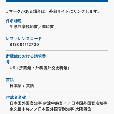
マークがある場合は、外部サイトにリンクします。
件名標題
生糸並増税約書／調印書
レファレンスコード
B13091112700
所蔵館における請求番
号
U5（所蔵館：外務省外交史料館）
言語
日本語
/
英語
作成者名称
日本国外国官知事 伊達中納言／／日本国外国官准知事
東久世中将／／日本国外国官副知事 大隈四位