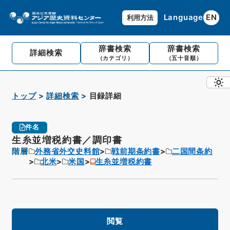
Language
EN
利用方法
辞書検索
辞書検索
詳細検索
（カテゴリ）
（五十音順）
トップ
詳細検索
目録詳細
件名
生糸並増税約書／調印書
階層
外務省外交史料館
戦前期条約書
二国間条約
北米
米国
生糸並増税約書
閲覧