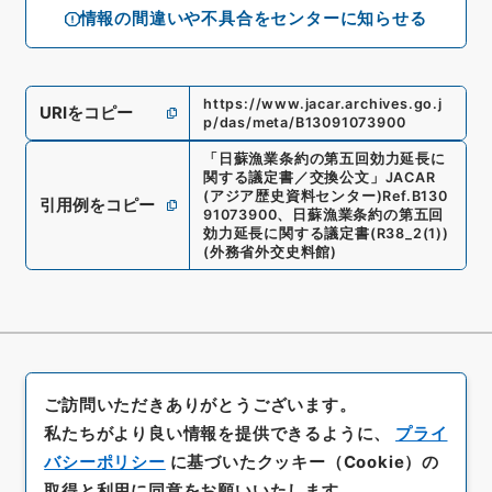
情報の間違いや不具合をセンターに知らせる
https://www.jacar.archives.go.j
URIをコピー
p/das/meta/B13091073900
「
日蘇漁業条約の第五回効力延長に
関する議定書／交換公文
」
JACAR
(アジア歴史資料センター)
Ref.
B130
引用例をコピー
91073900
、
日蘇漁業条約の第五回
効力延長に関する議定書
(
R38_2(1)
)
(
外務省外交史料館
)
ご訪問いただきありがとうございます。
私たちがより良い情報を提供できるように、
プライ
バシーポリシー
に基づいたクッキー（Cookie）の
取得と利用に同意をお願いいたします。