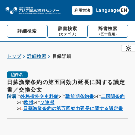
Language
EN
利用方法
辞書検索
辞書検索
詳細検索
（カテゴリ）
（五十音順）
トップ
詳細検索
目録詳細
件名
日蘇漁業条約の第五回効力延長に関する議定
書／交換公文
階層
外務省外交史料館
戦前期条約書
二国間条約
欧州
ソ連邦
日蘇漁業条約の第五回効力延長に関する議定書