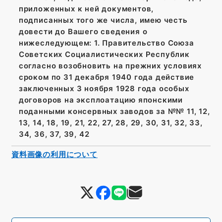
приложенных к ней документов,
подписанных того же числа, имею честь
довести до Вашего сведения о
нижеследующем: 1. Правительство Союза
Советских Социалистических Республик
согласно возобновить на прежних условиях
сроком по 31 декабря 1940 года действие
заключенных 3 ноября 1928 года особых
договоров на эксплоатацию японскими
поданными консервных заводов за №№ 11, 12,
13, 14, 18, 19, 21, 22, 27, 28, 29, 30, 31, 32, 33,
34, 36, 37, 39, 42
資料画像の利用について