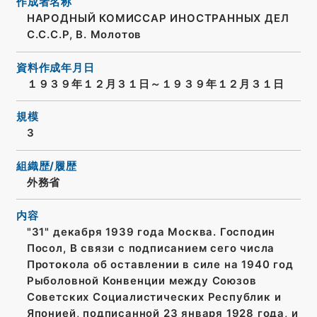
作成者名称
НАРОДНЫЙ КОМИССАР ИНОСТРАННЫХ ДЕЛ
С.С.С.Р, В. Молотов
資料作成年月日
１９３９年１２月３１日～１９３９年１２月３１日
規模
3
組織歴/履歴
外務省
内容
"31" декабря 1939 года Москва. Господин
Посол, В связи с подписанием сего числа
Протокола об оставлении в силе на 1940 год
Рыболовной Конвенции между Союзов
Советских Социалистических Республик и
Японией, подписанной 23 января 1928 года, и