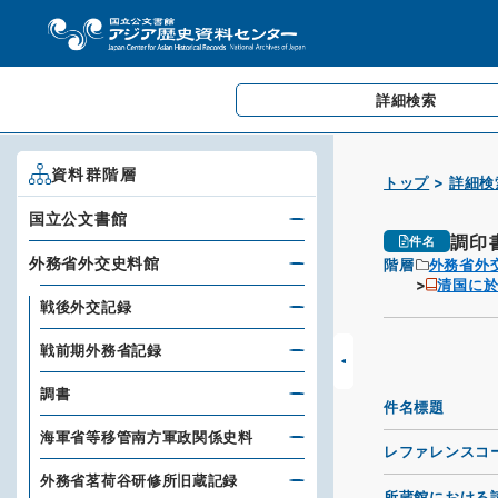
詳細検索
資料群階層
トップ
詳細検
国立公文書館
調印
件名
外務省外交史料館
階層
外務省外
清国に
戦後外交記録
戦前期外務省記録
調書
件名標題
海軍省等移管南方軍政関係史料
レファレンスコ
外務省茗荷谷研修所旧蔵記録
所蔵館における