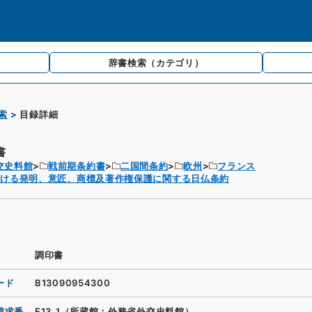
辞書検索
（カテゴリ）
索
目録詳細
書
交史料館
戦前期条約書
二国間条約
欧州
フランス
於ける発明、意匠、商標及著作権保護に関する日仏条約
調印書
ード
B13090954300
請求番
F13_1（所蔵館：外務省外交史料館）