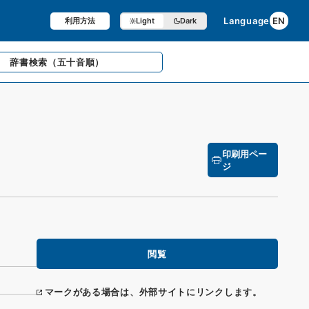
Language
EN
利用方法
Light
Dark
辞書検索
（五十音順）
印刷用ペー
ジ
閲覧
マークがある場合は、外部サイトにリンクします。