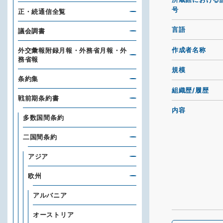
号
正・続通信全覧
言語
議会調書
作成者名称
外交彙報附録月報・外務省月報・外
務省報
規模
条約集
組織歴/履歴
戦前期条約書
内容
多数国間条約
二国間条約
アジア
欧州
アルバニア
オーストリア