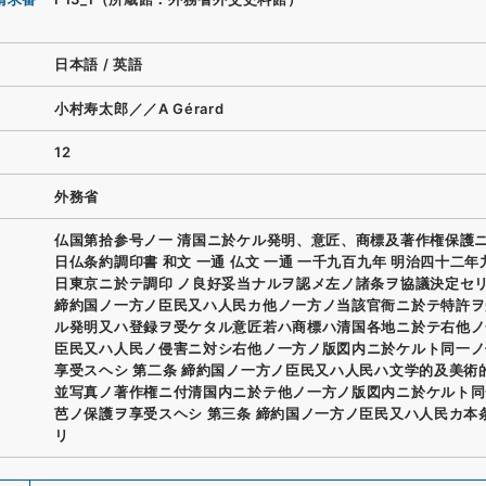
日本語
/
英語
小村寿太郎／／A Gérard
12
外務省
仏国第拾参号ノ一 清国ニ於ケル発明、意匠、商標及著作権保護
日仏条約調印書 和文 一通 仏文 一通 一千九百九年 明治四十二
日東京ニ於テ調印 ノ良好妥当ナルヲ認メ左ノ諸条ヲ協議決定セリ
締約国ノ一方ノ臣民又ハ人民カ他ノ一方ノ当該官衙ニ於テ特許ヲ
ル発明又ハ登録ヲ受ケタル意匠若ハ商標ハ清国各地ニ於テ右他ノ
臣民又ハ人民ノ侵害ニ対シ右他ノ一方ノ版図内ニ於ケルト同一ノ
享受スヘシ 第二条 締約国ノ一方ノ臣民又ハ人民ハ文学的及美術
並写真ノ著作権ニ付清国内ニ於テ他ノ一方ノ版図内ニ於ケルト同
芭ノ保護ヲ享受スヘシ 第三条 締約国ノ一方ノ臣民又ハ人民カ本
リ