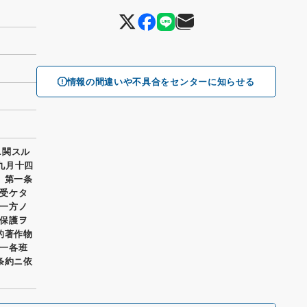
情報の間違いや不具合をセンターに知らせる
ニ関スル
年九月十四
 第一条
受ケタ
一方ノ
保護ヲ
的著作物
一各班
条約ニ依