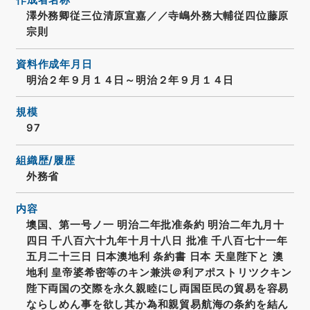
作成者名称
澤外務卿従三位清原宣嘉／／寺嶋外務大輔従四位藤原
宗則
資料作成年月日
明治２年９月１４日～明治２年９月１４日
規模
97
組織歴/履歴
外務省
内容
墺国、第一号ノ一 明治二年批准条約 明治二年九月十
四日 千八百六十九年十月十八日 批准 千八百七十一年
五月二十三日 日本澳地利 条約書 日本 天皇陛下と 澳
地利 皇帝婆希密等のキン兼洪＠利アポストリツクキン
陛下両国の交際を永久親睦にし両国臣民の貿易を容易
ならしめん事を欲し其か為和親貿易航海の条約を結ん