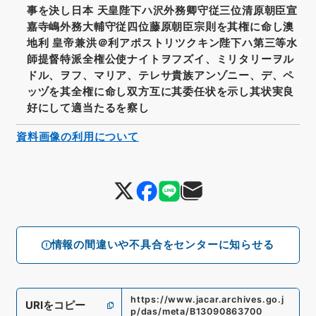
事を決し日本 天皇陛下ハ沢外務卿守従三位清原朝臣宣
嘉寺嶋外務大輔守従四位藤原朝臣宗則を其権に命し澳
地利 皇帝兼洪＠利アポストリツクキン陛下ハ第三等水
師提督特派全権公使ナイトヲフズイ、ミリタリーヲル
ドル、ヲフ、マリア、テレサ貴族アンゾニー、デ、ペ
ッヅを其全権に命し双方互に其委任状を示し其状実良
好にして適当たるを察し
資料画像の利用について
情報の間違いや不具合をセンターに知らせる
https://www.jacar.archives.go.j
URIをコピー
p/das/meta/B13090863700