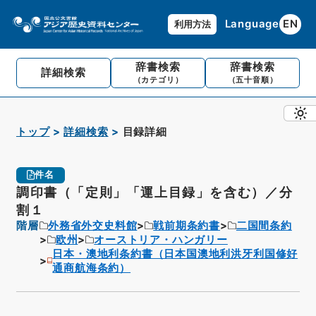
Language
EN
利用方法
辞書検索
辞書検索
詳細検索
（カテゴリ）
（五十音順）
トップ
詳細検索
目録詳細
件名
調印書（「定則」「運上目録」を含む）／分
割１
階層
外務省外交史料館
戦前期条約書
二国間条約
欧州
オーストリア・ハンガリー
日本・澳地利条約書（日本国澳地利洪牙利国修好
通商航海条約）