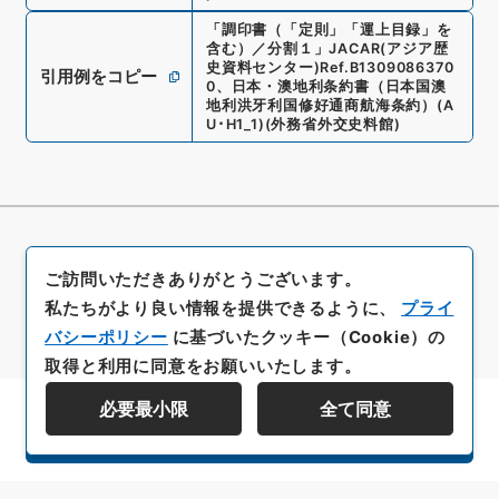
「
調印書（「定則」「運上目録」を
含む）／分割１
」
JACAR(アジア歴
史資料センター)
Ref.
B1309086370
引用例をコピー
0
、
日本・澳地利条約書（日本国澳
地利洪牙利国修好通商航海条約）
(
A
U･H1_1
)
(
外務省外交史料館
)
ご訪問いただきありがとうございます。
私たちがより良い情報を提供できるように、
プライ
バシーポリシー
に基づいたクッキー（Cookie）の
取得と利用に同意をお願いいたします。
必要最小限
全て同意
資料群階層を表示する