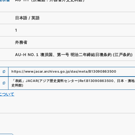
日本語
/
英語
1
外務省
AU-H NO.１ 墺洪国、第一号 明治二年締結日墺条約 (江戸条約)
https://www.jacar.archives.go.jp/das/meta/B13090863500
「
表紙
」
JACAR(アジア歴史資料センター)
Ref.
B13090863500
、
日本・澳地
史料館
)
について