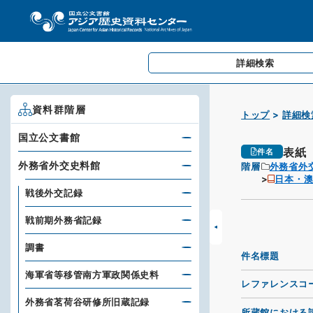
詳細検索
資料群階層
トップ
詳細検
国立公文書館
表紙
件名
外務省外交史料館
階層
外務省外
日本・
戦後外交記録
戦前期外務省記録
調書
件名標題
海軍省等移管南方軍政関係史料
レファレンスコ
外務省茗荷谷研修所旧蔵記録
所蔵館における