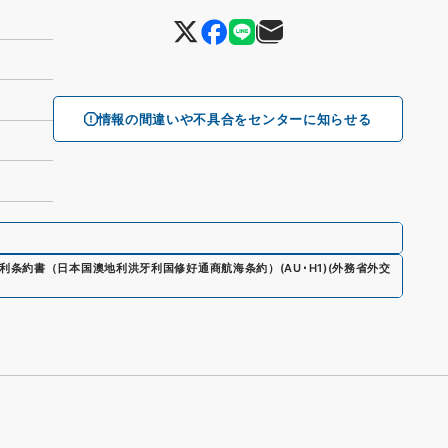
情報の間違いや不具合をセンターに知らせる
利条約書（日本国澳地利洪牙利国修好通商航海条約）
(
AU･H1
)
(
外務省外交