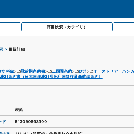
辞書検索
（カテゴリ）
索
目録詳細
交史料館
戦前期条約書
二国間条約
欧州
オーストリア・ハン
澳地利条約書（日本国澳地利洪牙利国修好通商航海条約）
表紙
ード
B13090863500
請求番
AU･H1（所蔵館：外務省外交史料館）