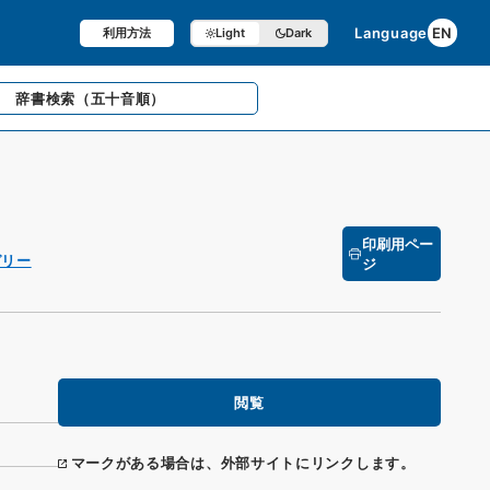
Language
EN
利用方法
Light
Dark
辞書検索
（五十音順）
印刷用ペー
ガリー
ジ
閲覧
マークがある場合は、外部サイトにリンクします。