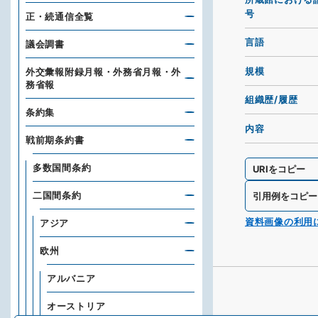
号
正・続通信全覧
言語
議会調書
規模
外交彙報附録月報・外務省月報・外
務省報
組織歴/履歴
条約集
内容
戦前期条約書
多数国間条約
URIをコピー
二国間条約
引用例をコピー
資料画像の利用
アジア
欧州
アルバニア
オーストリア