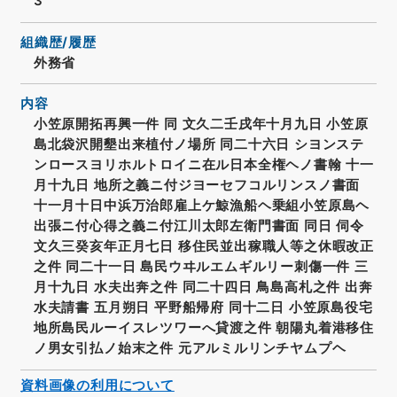
3
組織歴/履歴
外務省
内容
小笠原開拓再興一件 同 文久二壬戌年十月九日 小笠原
島北袋沢開墾出来植付ノ場所 同二十六日 シヨンステ
ンロースヨリホルトロイニ在ル日本全権ヘノ書翰 十一
月十九日 地所之義ニ付ジヨーセフコルリンスノ書面
十一月十日中浜万治郎雇上ケ鯨漁船ヘ乗組小笠原島ヘ
出張ニ付心得之義ニ付江川太郎左衛門書面 同日 伺令
文久三癸亥年正月七日 移住民並出稼職人等之休暇改正
之件 同二十一日 島民ウヰルエムギルリー刺傷一件 三
月十九日 水夫出奔之件 同二十四日 鳥島高札之件 出奔
水夫請書 五月朔日 平野船帰府 同十二日 小笠原島役宅
地所島民ルーイスレツワーへ貸渡之件 朝陽丸着港移住
ノ男女引払ノ始末之件 元アルミルリンチヤムプヘ
資料画像の利用について