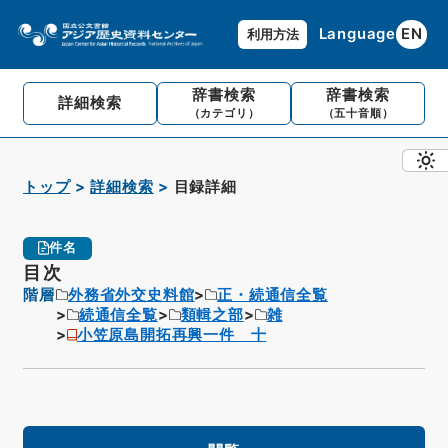
Language
EN
利用方法
辞書検索
辞書検索
詳細検索
（カテゴリ）
（五十音順）
トップ
詳細検索
目録詳細
件名
目次
階層
外務省外交史料館
正・続通信全覧
続通信全覧
類輯之部
雑
小笠原島開拓再興一件 十