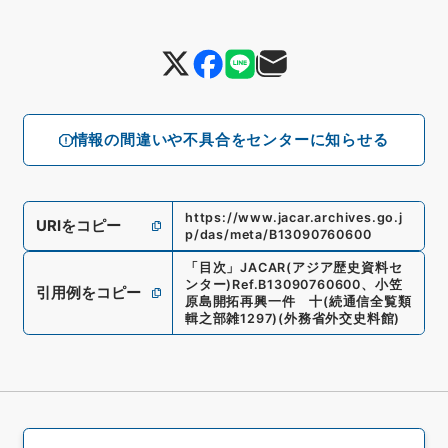
情報の間違いや不具合をセンターに知らせる
https://www.jacar.archives.go.j
URIをコピー
p/das/meta/B13090760600
「
目次
」
JACAR(アジア歴史資料セ
ンター)
Ref.
B13090760600
、
小笠
引用例をコピー
原島開拓再興一件 十
(
続通信全覧類
輯之部雑1297
)
(
外務省外交史料館
)