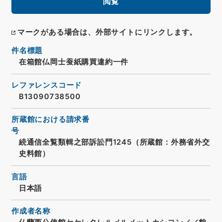
閲覧
マークがある場合は、外部サイトにリンクします。
件名標題
在箱館仏岡士蚕紙購買違約一件
レファレンスコード
B13090738500
所蔵館における請求番
号
続通信全覧類輯之部訴訟門1245（所蔵館：外務省外交
史料館）
言語
日本語
作成者名称