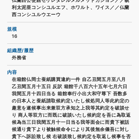
仏蘭西公使館セケレタレルメルメットカシヨン／／貌
利太泥亜コンシユルエフ、ホワルト、ワイス／／仏蘭
西コンシユルウエーウ
規模
16
組織歴/履歴
外務省
内容
在箱館仏岡士蚕紙購買違約一件 自乙丑閏五月至八月
乙丑閏五月十五日 反訳 箱館千八百六十五年七月六日
我閏五月十四日当る 箱館奉行小出大和守尊下 吾数多
の日本人と蚕紙請取候約定いたし候処同人等此約定の
趣意を遂候事出来兼双方承知之上我等其約定を破談せ
り 商人等双方に而既に破談いたし候約定を吾に為取返
候為当三日我閏五月十一日当る我等面会に而貴下被話
候通り貴下より被触候命令により其後無余儀吾に対し
貴下へ訴訟致し候 右破談致し候約定を取返し候事を否