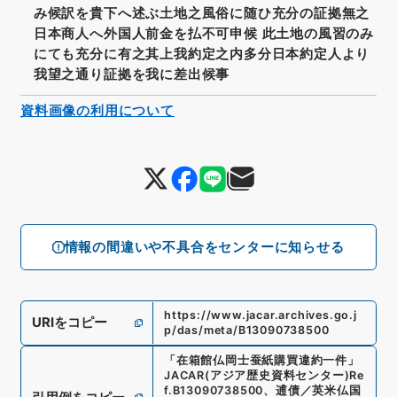
み候訳を貴下へ述ぶ土地之風俗に随ひ充分の証拠無之
日本商人へ外国人前金を払不可申候 此土地の風習のみ
にても充分に有之其上我約定之内多分日本約定人より
我望之通り証拠を我に差出候事
資料画像の利用について
情報の間違いや不具合をセンターに知らせる
https://www.jacar.archives.go.j
URIをコピー
p/das/meta/B13090738500
「
在箱館仏岡士蚕紙購買違約一件
」
JACAR(アジア歴史資料センター)
Re
f.
B13090738500
、
逋債／英米仏国