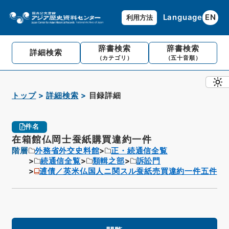
Language
EN
利用方法
辞書検索
辞書検索
詳細検索
（カテゴリ）
（五十音順）
トップ
詳細検索
目録詳細
件名
在箱館仏岡士蚕紙購買違約一件
階層
外務省外交史料館
正・続通信全覧
続通信全覧
類輯之部
訴訟門
逋債／英米仏国人ニ関スル蚕紙売買違約一件五件