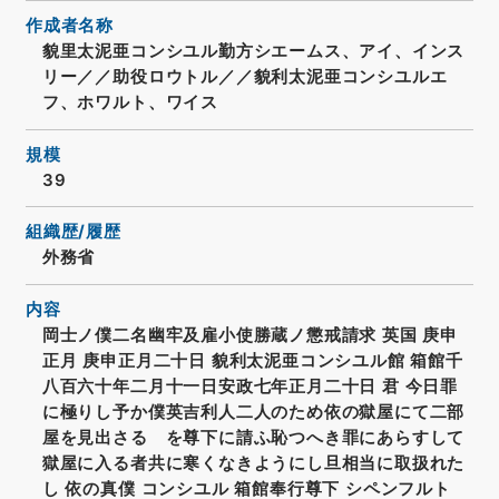
作成者名称
貌里太泥亜コンシユル勤方シエームス、アイ、インス
リー／／助役ロウトル／／貌利太泥亜コンシユルエ
フ、ホワルト、ワイス
規模
39
組織歴/履歴
外務省
内容
岡士ノ僕二名幽牢及雇小使勝蔵ノ懲戒請求 英国 庚申
正月 庚申正月二十日 貌利太泥亜コンシユル館 箱館千
八百六十年二月十一日安政七年正月二十日 君 今日罪
に極りし予か僕英吉利人二人のため依の獄屋にて二部
屋を見出さるゝを尊下に請ふ恥つへき罪にあらすして
獄屋に入る者共に寒くなきようにし旦相当に取扱れた
し 依の真僕 コンシユル 箱館奉行尊下 シペンフルト