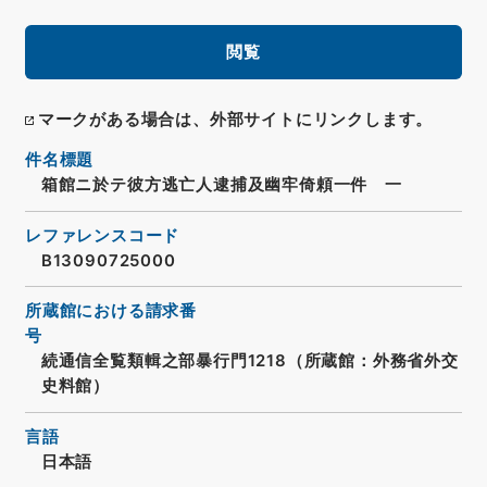
閲覧
マークがある場合は、外部サイトにリンクします。
件名標題
箱館ニ於テ彼方逃亡人逮捕及幽牢倚頼一件 一
レファレンスコード
B13090725000
所蔵館における請求番
号
続通信全覧類輯之部暴行門1218（所蔵館：外務省外交
史料館）
言語
日本語