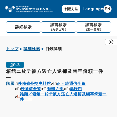
Language
EN
利用方法
辞書検索
辞書検索
詳細検索
（カテゴリ）
（五十音順）
トップ
詳細検索
目録詳細
件名
箱館ニ於テ彼方逃亡人逮捕及幽牢倚頼一件
一
階層
外務省外交史料館
正・続通信全覧
続通信全覧
類輯之部
暴行門
雑類／箱館ニ於テ彼方逃亡人逮捕及幽牢倚頼一
件 一