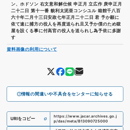
ン、ホドソン 右文意和解仕候 申正月 立広作 庚申正月
二十二日 第十一番 貌利太泥亜コンシユル 箱館千八百
六十年二月十三日安政七年正月二十二日 君 予か願に
依て速に捕方の役人を再度送られ旦又予か僕のため獄
屋を設くる事に付高官の役人を送られし為予依に多謝
す
資料画像の利用について
情報の間違いや不具合をセンターに知らせる
https://www.jacar.archives.go.j
URIをコピー
p/das/meta/B13090725000