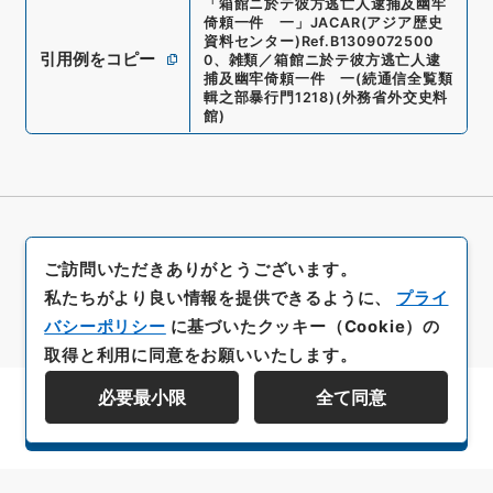
「
箱館ニ於テ彼方逃亡人逮捕及幽牢
倚頼一件 一
」
JACAR(アジア歴史
資料センター)
Ref.
B1309072500
引用例をコピー
0
、
雑類／箱館ニ於テ彼方逃亡人逮
捕及幽牢倚頼一件 一
(
続通信全覧類
輯之部暴行門1218
)
(
外務省外交史料
館
)
ご訪問いただきありがとうございます。
私たちがより良い情報を提供できるように、
プライ
バシーポリシー
に基づいたクッキー（Cookie）の
取得と利用に同意をお願いいたします。
必要最小限
全て同意
資料群階層を表示する