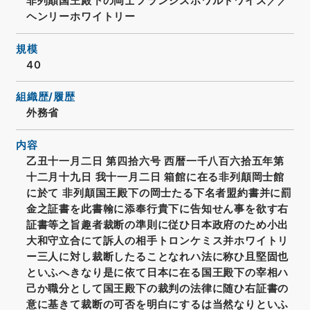
非列顛国王殿下の岡士フランシスホワルトワイス／／
ヘンリーホワイトリー
規模
40
組織歴/履歴
外務省
内容
乙丑十一月二日 第四拾六号 西暦一千八百六拾五年第
十二月十九日 我十一月二日 箱館に在る非列顛岡士館
に於て 非列顛国王殿下の岡士たる下名者盟約書并に罰
金之証書を此書翰に添奉行貴下に告知せん事を欲す右
証書等之旨趣者裁断の準則に従ひ日本政府のため小出
大和守立合にて訴人の相手トロンケミス并ホワイトリ
ー三人に対し裁断したることなれハ法に称ひ且堅固也
といふへきなり是に依て日本に在る国王殿下の宰相ハ
己か職分として国王殿下の裁判の法律に随ひ右証書の
意に基きて裁断の可否を明白にするは当然なりといふ