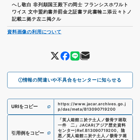
へし敬白 非列顛国王殿下の岡士 フランシスホワルト
ワイス 文中盟約書并罰金之証書ヲ此書翰ニ添云々トノ
記載ニ拠テ左ニ掲クル
資料画像の利用について
情報の間違いや不具合をセンターに知らせる
https://www.jacar.archives.go.j
URIをコピー
p/das/meta/B13090719200
「
英人箱館ニ於テ土人ノ骸骨ヲ堀取
一件 二
」
JACAR(アジア歴史資料
センター)
Ref.
B13090719200
、
陰
引用例をコピー
悪／英人箱館ニ於テ土人ノ骸骨ヲ堀