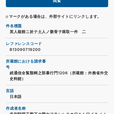
閲覧
マークがある場合は、外部サイトにリンクします。
件名標題
英人箱館ニ於テ土人ノ骸骨ヲ堀取一件 二
レファレンスコード
B13090719200
所蔵館における請求番
号
続通信全覧類輯之部暴行門1206（所蔵館：外務省外交
史料館）
言語
日本語
作成者名称