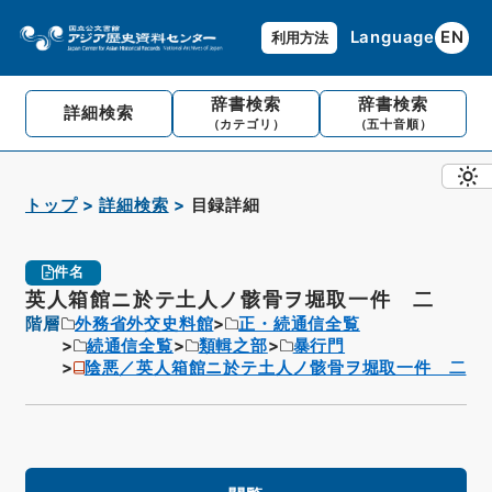
Language
EN
利用方法
辞書検索
辞書検索
詳細検索
（カテゴリ）
（五十音順）
トップ
詳細検索
目録詳細
件名
英人箱館ニ於テ土人ノ骸骨ヲ堀取一件 二
階層
外務省外交史料館
正・続通信全覧
続通信全覧
類輯之部
暴行門
陰悪／英人箱館ニ於テ土人ノ骸骨ヲ堀取一件 二