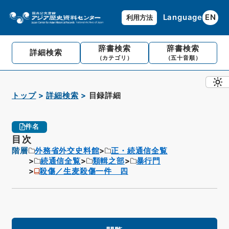
Language
EN
利用方法
辞書検索
辞書検索
詳細検索
（カテゴリ）
（五十音順）
トップ
詳細検索
目録詳細
件名
目次
階層
外務省外交史料館
正・続通信全覧
続通信全覧
類輯之部
暴行門
殺傷／生麦殺傷一件 四