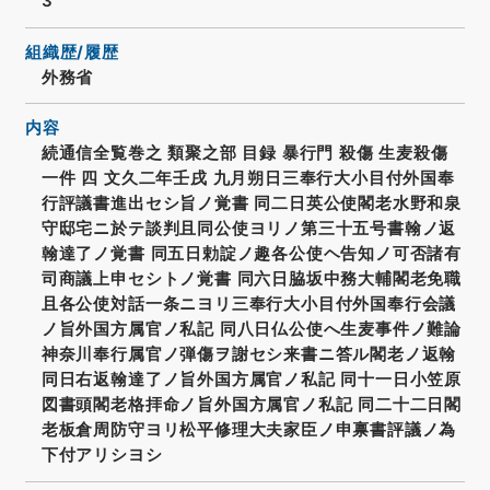
3
組織歴/履歴
外務省
内容
続通信全覧巻之 類聚之部 目録 暴行門 殺傷 生麦殺傷
一件 四 文久二年壬戌 九月朔日三奉行大小目付外国奉
行評議書進出セシ旨ノ覚書 同二日英公使閣老水野和泉
守邸宅ニ於テ談判且同公使ヨリノ第三十五号書翰ノ返
翰達了ノ覚書 同五日勅諚ノ趣各公使ヘ告知ノ可否諸有
司商議上申セシトノ覚書 同六日脇坂中務大輔閣老免職
且各公使対話一条ニヨリ三奉行大小目付外国奉行会議
ノ旨外国方属官ノ私記 同八日仏公使へ生麦事件ノ難論
神奈川奉行属官ノ弾傷ヲ謝セシ来書ニ答ル閣老ノ返翰
同日右返翰達了ノ旨外国方属官ノ私記 同十一日小笠原
図書頭閣老格拝命ノ旨外国方属官ノ私記 同二十二日閣
老板倉周防守ヨリ松平修理大夫家臣ノ申禀書評議ノ為
下付アリシヨシ