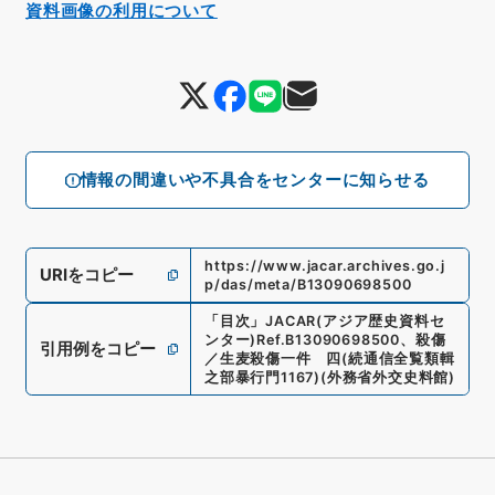
資料画像の利用について
情報の間違いや不具合をセンターに知らせる
https://www.jacar.archives.go.j
URIをコピー
p/das/meta/B13090698500
「
目次
」
JACAR(アジア歴史資料セ
ンター)
Ref.
B13090698500
、
殺傷
引用例をコピー
／生麦殺傷一件 四
(
続通信全覧類輯
之部暴行門1167
)
(
外務省外交史料館
)