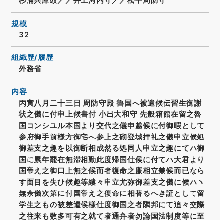
杉浦兵庫頭／／井上河内守／／松平周防守
規模
32
組織歴/履歴
外務省
内容
丙寅八月二十三日 周防守殿 魯国へ被遣候伝習生御謝
状之儀に付申上候書付 小出大和守 先般箱館在留之魯
国コンシユル本国より交代之儀申越候に付御暇として
参府御手前様方御宅へ参上之砌登城拝礼之儀申立候処
御差支之趣を以御断相成然る処同人申立之趣にてハ御
国に累年罷在無滞相勤此度帰国仕候に付てハ大君より
国帝え之御口上無之候而者復命之廉相立兼候而已なら
す面目を失ひ候趣等縷々申立尤弥御差支之儀に候ハヽ
無余儀次第に付国帝え之復命に相替るへき証として留
学生之もの被差遣候様仕度御国之者隣邦にて追々交際
之往来も数多可有之就て者通弁者勿論国法制度等に至