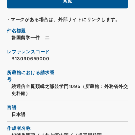
閲覧
マークがある場合は、外部サイトにリンクします。
件名標題
魯国留学一件 二
レファレンスコード
B13090659000
所蔵館における請求番
号
続通信全覧類輯之部芸学門1095（所蔵館：外務省外交
史料館）
言語
日本語
作成者名称