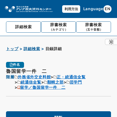
Language
EN
利用方法
辞書検索
辞書検索
詳細検索
（カテゴリ）
（五十音順）
トップ
詳細検索
目録詳細
件名
魯国留学一件 二
階層
外務省外交史料館
正・続通信全覧
続通信全覧
類輯之部
芸学門
留学／魯国留学一件 二