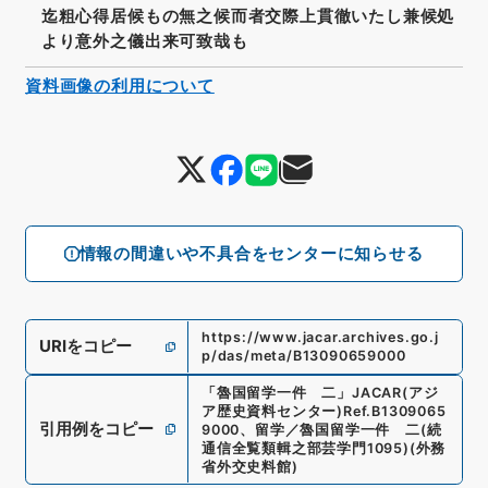
迄粗心得居候もの無之候而者交際上貫徹いたし兼候処
より意外之儀出来可致哉も
資料画像の利用について
情報の間違いや不具合をセンターに知らせる
https://www.jacar.archives.go.j
URIをコピー
p/das/meta/B13090659000
「
魯国留学一件 二
」
JACAR(アジ
ア歴史資料センター)
Ref.
B1309065
引用例をコピー
9000
、
留学／魯国留学一件 二
(
続
通信全覧類輯之部芸学門1095
)
(
外務
省外交史料館
)