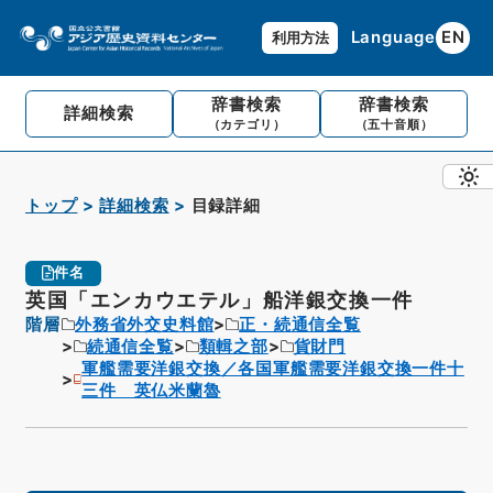
Language
EN
利用方法
辞書検索
辞書検索
詳細検索
（カテゴリ）
（五十音順）
トップ
詳細検索
目録詳細
件名
英国「エンカウエテル」船洋銀交換一件
階層
外務省外交史料館
正・続通信全覧
続通信全覧
類輯之部
貨財門
軍艦需要洋銀交換／各国軍艦需要洋銀交換一件十
三件 英仏米蘭魯