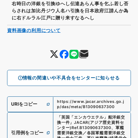
右時日の洋銀を引換ゆへし伝達あらん事を乞ふ若し否
らされは加比丹ジウ人名ハ引換を日本政府江請んか為
に右ドルラル江戸に贈り来すなるへし
資料画像の利用について
情報の間違いや不具合をセンターに知らせる
https://www.jacar.archives.go.j
URIをコピー
p/das/meta/B13090637300
「
英国「エンカウエテル」船洋銀交
換一件
」
JACAR(アジア歴史資料セ
ンター)
Ref.
B13090637300
、
軍艦
引用例をコピー
需要洋銀交換／各国軍艦需要洋銀交