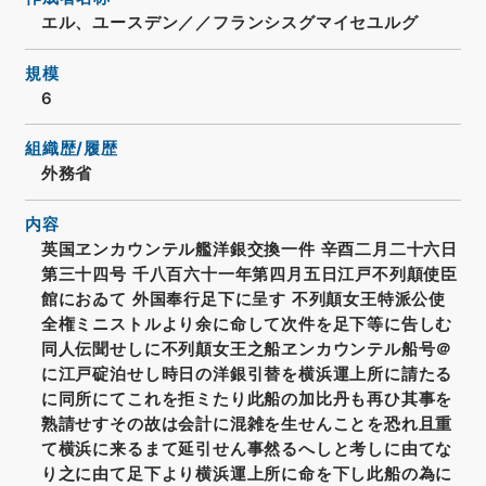
エル、ユースデン／／フランシスグマイセユルグ
規模
6
組織歴/履歴
外務省
内容
英国ヱンカウンテル艦洋銀交換一件 辛酉二月二十六日
第三十四号 千八百六十一年第四月五日江戸不列顛使臣
館におゐて 外国奉行足下に呈す 不列顛女王特派公使
全権ミニストルより余に命して次件を足下等に告しむ
同人伝聞せしに不列顛女王之船ヱンカウンテル船号＠
に江戸碇泊せし時日の洋銀引替を横浜運上所に請たる
に同所にてこれを拒ミたり此船の加比丹も再ひ其事を
熟請せすその故は会計に混雑を生せんことを恐れ且重
て横浜に来るまて延引せん事然るへしと考しに由てな
り之に由て足下より横浜運上所に命を下し此船の為に