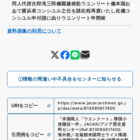
同人代啓次郎滝三郎儀罷越候処ウユンリート儀本国お
ゐて横浜表コンシユル之任を請此程再渡いたし此儀コ
ンシユル申付請に由りウユンリート申間候
資料画像の利用について
情報の間違いや不具合をセンターに知らせる
https://www.jacar.archives.go.j
URIをコピー
p/das/meta/B13090617400
「
米国商人「ウエンクート」帰国小
使随従一件
」
JACAR(アジア歴史資
料センター)
Ref.
B13090617400
、
引用例をコピー
海外航／在箱館米国岡士ライス帰国