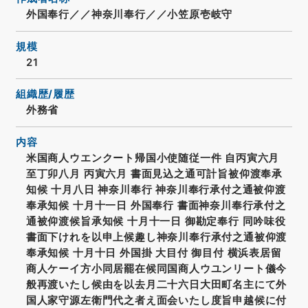
外国奉行／／神奈川奉行／／小笠原壱岐守
規模
21
組織歴/履歴
外務省
内容
米国商人ウエンクート帰国小使随従一件 自丙寅六月
至丁卯八月 丙寅六月 書面見込之通可計旨被仰渡奉承
知候 十月八日 神奈川奉行 神奈川奉行承付之通被仰渡
奉承知候 十月十一日 外国奉行 書面神奈川奉行承付之
通被仰渡候旨承知候 十月十一日 御勘定奉行 同吟味役
書面下けれを以申上候趣し神奈川奉行承付之通被仰渡
奉承知候 十月十日 外国掛 大目付 御目付 横浜表居留
商人ケーイ方小同居罷在候同国商人ウユンリート儀今
般再渡いたし候由を以去月二十六日大田町名主にて外
国人家守源左衛門代之者え面会いたし度旨申越候に付