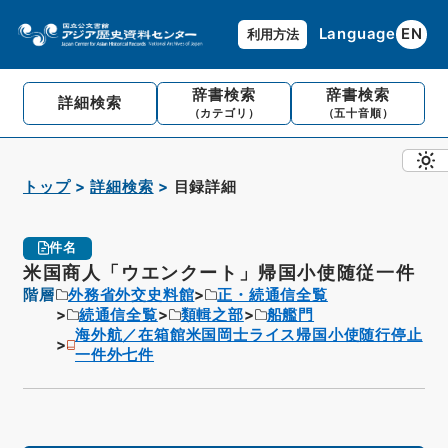
Language
EN
利用方法
辞書検索
辞書検索
詳細検索
（カテゴリ）
（五十音順）
トップ
詳細検索
目録詳細
件名
米国商人「ウエンクート」帰国小使随従一件
階層
外務省外交史料館
正・続通信全覧
続通信全覧
類輯之部
船艦門
海外航／在箱館米国岡士ライス帰国小使随行停止
一件外七件