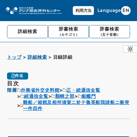
Language
EN
利用方法
辞書検索
辞書検索
詳細検索
（カテゴリ）
（五十音順）
トップ
詳細検索
目録詳細
件名
目次
階層
外務省外交史料館
正・続通信全覧
続通信全覧
類輯之部
船艦門
難船／箱館及相州浦賀ニ於テ魯英船我諸船ニ衝突
一件四件