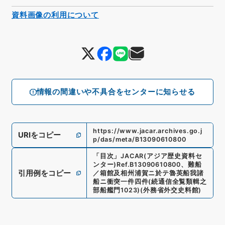
資料画像の利用について
情報の間違いや不具合をセンターに知らせる
https://www.jacar.archives.go.j
URIをコピー
p/das/meta/B13090610800
「
目次
」
JACAR(アジア歴史資料セ
ンター)
Ref.
B13090610800
、
難船
引用例をコピー
／箱館及相州浦賀ニ於テ魯英船我諸
船ニ衝突一件四件
(
続通信全覧類輯之
部船艦門1023
)
(
外務省外交史料館
)