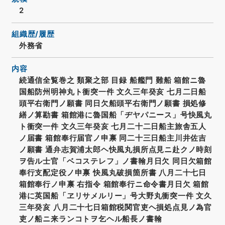
2
組織歴/履歴
外務省
内容
続通信全覧巻之 類聚之部 目録 船艦門 難船 箱館ニ魯
国船防州明神丸ト衝突一件 文久三年癸亥 七月二日船
頭平右衛門ノ願書 同日欠船頭平右衛門ノ願書 損処修
繕ノ算勘書 箱館港に魯国船「ヂヤパニース」号快風丸
ト衝突一件 文久三年癸亥 七月二十二日船主旅舎五人
ノ届書 箱館奉行届官ノ申禀 同二十三日船主川井佐吉
ノ願書 通弁志賀浦太郎ヘ快風丸損所点見ニ赴クノ時刻
ヲ告ル士官「ベコステレフ」ノ書翰月日欠 同日欠箱館
奉行支配定役ノ申禀 快風丸破損箇所書 八月二十七日
箱館奉行ノ申禀 右指令 箱館奉行ニ命令書月日欠 箱館
港に英国船「ヱリサメルリー」号大野丸衝突一件 文久
三年癸亥 八月二十七日箱館税関官吏ヘ損処点見ノ為官
吏ノ船ニ来ランコトヲ乞ヘル船長ノ書翰