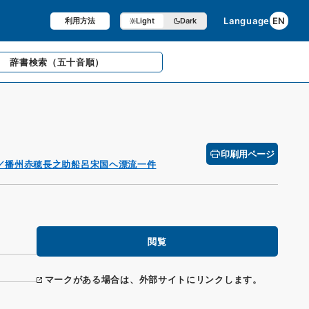
Language
EN
利用方法
Light
Dark
辞書検索
（五十音順）
印刷用ページ
／播州赤穂長之助船呂宋国ヘ漂流一件
閲覧
マークがある場合は、外部サイトにリンクします。