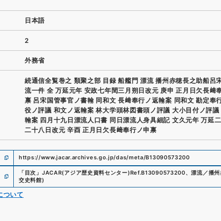
日本語
2
外務省
続通信全覧巻之 類聚之部 目録 船艦門 漂流 播州赤穂長之助船呂
流一件 全 万延元年 安政七年閏三月朔日改元 庚申 正月日欠長﨑
禀 呂宋国管事官ノ書翰 同和文 長﨑奉行ノ返翰案 同和文 勘定奉
役ノ評議 和文ノ返翰案 林大学頭林図書頭ノ評議 大小目付ノ評議
翰案 四月十九日漂流人口書 同日漂流人身具細記 文久元年 万延
二十八日改元 辛酉 正月日欠長﨑奉行ノ申禀
https://www.jacar.archives.go.jp/das/meta/B13090573200
「
目次
」
JACAR(アジア歴史資料センター)
Ref.
B13090573200
、
漂流／播州
交史料館
)
について