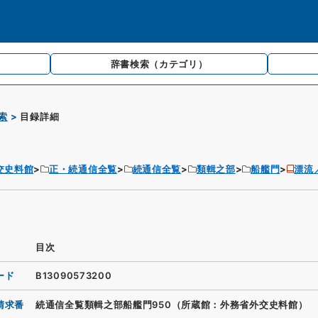
辞書検索
（カテゴリ）
索
目録詳細
交史料館
正・続通信全覧
続通信全覧
類輯之部
船艦門
漂流
目次
ード
B13090573200
請求番
続通信全覧類輯之部船艦門950（所蔵館：外務省外交史料館）