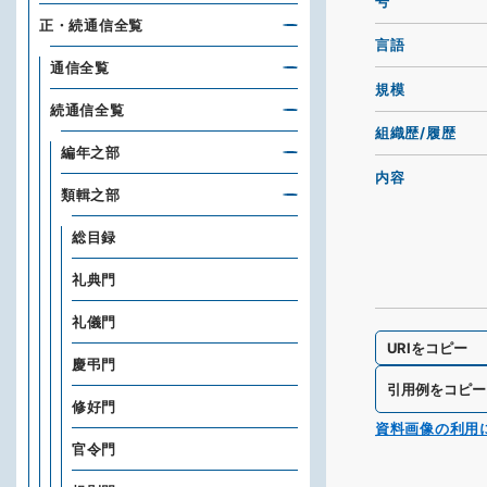
号
正・続通信全覧
言語
通信全覧
規模
続通信全覧
組織歴/履歴
編年之部
内容
類輯之部
総目録
礼典門
礼儀門
URIをコピー
慶弔門
引用例をコピー
修好門
資料画像の利用
官令門