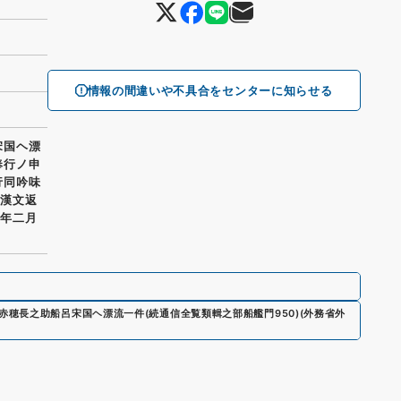
情報の間違いや不具合をセンターに知らせる
宋国ヘ漂
奉行ノ申
行同吟味
 漢文返
二年二月
赤穂長之助船呂宋国ヘ漂流一件
(
続通信全覧類輯之部船艦門950
)
(
外務省外