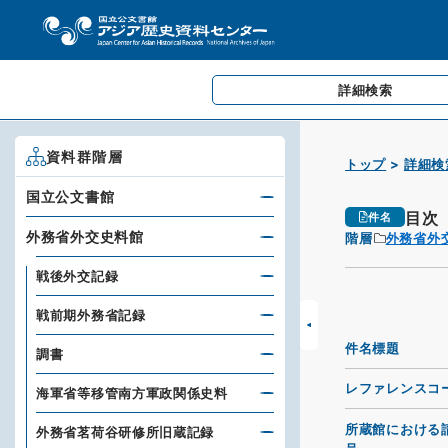
詳細検索
資料群階層
トップ
詳細検
国立公文書館
目次
件名
外務省外交史料館
階層
外務省外
戦後外交記録
戦前期外務省記録
件名標題
調書
レファレンスコ
海軍省等移管南方軍政関係史料
所蔵館における
外務省茗荷谷研修所旧蔵記録