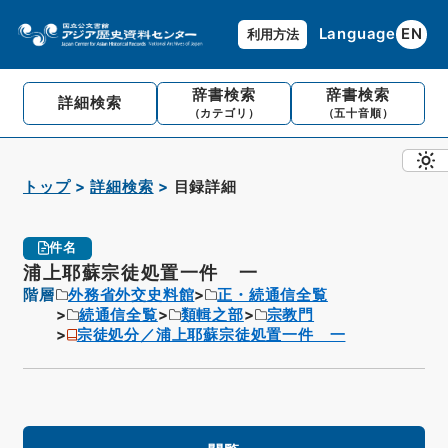
Language
EN
利用方法
辞書検索
辞書検索
詳細検索
（カテゴリ）
（五十音順）
トップ
詳細検索
目録詳細
件名
浦上耶蘇宗徒処置一件 一
階層
外務省外交史料館
正・続通信全覧
続通信全覧
類輯之部
宗教門
宗徒処分／浦上耶蘇宗徒処置一件 一