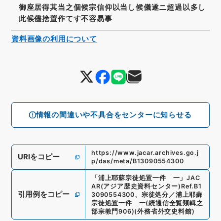
御座居得其当之個候宗信仰以当し候儀遂ニ超過以多し
此候儘捨置作てす不容易事
資料画像の利用について
情報の間違いや不具合をセンターに知らせる
https://www.jacar.archives.go.j
URIをコピー
p/das/meta/B13090554300
「
浦上耶蘇宗徒処置一件 一
」
JAC
AR(アジア歴史資料センター)
Ref.
B1
引用例をコピー
3090554300
、
宗徒処分／浦上耶蘇
宗徒処置一件 一
(
続通信全覧類輯之
部宗教門906
)
(
外務省外交史料館
)