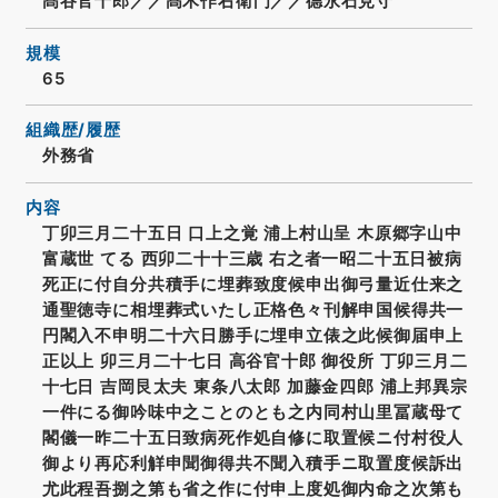
髙谷官十郎／／髙木作右衛門／／德永石見守
規模
65
組織歴/履歴
外務省
内容
丁卯三月二十五日 口上之覚 浦上村山呈 木原郷字山中
富蔵世 てる 西卯二十十三歳 右之者一昭二十五日被病
死正に付自分共積手に埋葬致度候申出御弓量近仕来之
通聖徳寺に相埋葬式いたし正格色々刊解申国候得共一
円閣入不申明二十六日勝手に埋申立俵之此候御届申上
正以上 卯三月二十七日 高谷官十郎 御役所 丁卯三月二
十七日 吉岡艮太夫 東条八太郎 加藤金四郎 浦上邦異宗
一件にる御吟味中之ことのとも之内同村山里冨蔵母て
閣儀一昨二十五日致病死作処自修に取置候ニ付村役人
御より再応利觧申聞御得共不聞入積手ニ取置度候訴出
尤此程吾捌之第も省之作に付申上度処御内命之次第も