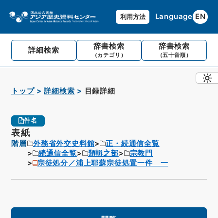
Language
EN
利用方法
辞書検索
辞書検索
詳細検索
（カテゴリ）
（五十音順）
トップ
詳細検索
目録詳細
件名
表紙
階層
外務省外交史料館
正・続通信全覧
続通信全覧
類輯之部
宗教門
宗徒処分／浦上耶蘇宗徒処置一件 一