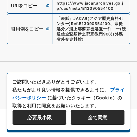
https://www.jacar.archives.go.j
URIをコピー
p/das/meta/B13090554100
「
表紙
」
JACAR(アジア歴史資料セ
ンター)
Ref.
B13090554100
、
宗徒
引用例をコピー
処分／浦上耶蘇宗徒処置一件 一
(
続
通信全覧類輯之部宗教門906
)
(
外務
省外交史料館
)
ご訪問いただきありがとうございます。
私たちがより良い情報を提供できるように、
プライ
バシーポリシー
に基づいたクッキー（Cookie）の
取得と利用に同意をお願いいたします。
必要最小限
全て同意
資料群階層を表示する