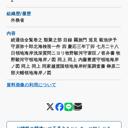
2
組織歴/履歴
外務省
内容
続通信全覧巻之 類聚之部 目録 覊旅門 巡見 菊池伊予
守原弥十郎北海検視一件 四 慶応三年丁卯 七月二十八
日領地海岸浅深質問ニヨリ牧野駿河守家臣ノ答弁書 牧
野駿河守領地海岸ノ図 同上 同上 内藤豊渡守領地海岸
ノ図 同上 同上 同家越渡国領地海岸村落調査書 榊原二
部大輔領地海岸ノ図
資料画像の利用について