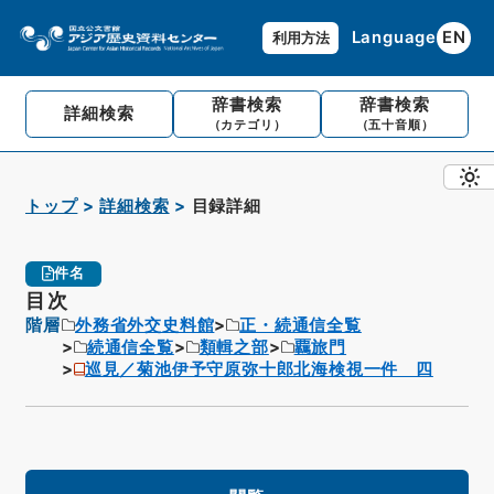
Language
EN
利用方法
辞書検索
辞書検索
詳細検索
（カテゴリ）
（五十音順）
トップ
詳細検索
目録詳細
件名
目次
階層
外務省外交史料館
正・続通信全覧
続通信全覧
類輯之部
覊旅門
巡見／菊池伊予守原弥十郎北海検視一件 四