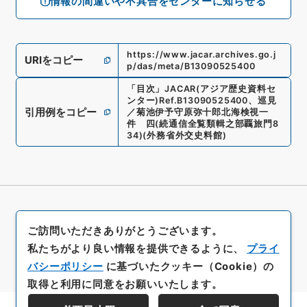
情報の間違いや不具合をセンターに知らせる
https://www.jacar.archives.go.j
URIをコピー
p/das/meta/B13090525400
「
目次
」
JACAR(アジア歴史資料セ
ンター)
Ref.
B13090525400
、
巡見
引用例をコピー
／菊池伊予守原弥十郎北海検視一
件 四
(
続通信全覧類輯之部覊旅門8
34
)
(
外務省外交史料館
)
ご訪問いただきありがとうございます。
私たちがより良い情報を提供できるように、
プライ
バシーポリシー
に基づいたクッキー（Cookie）の
取得と利用に同意をお願いいたします。