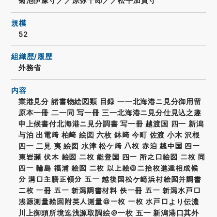
菊池伊豫守／／原弥十郎／／松平加賀守
規模
52
組織歴/履歴
外務省
内容
業港見分 諸書物絵図類 目録 一一北海港ニ見分御用留
原本一冊 二一同 写一冊 三一北海港ニ見分仕見込之趣
申上候書付北海港ニ見分調書 写一冊 越渡国 四一 新潟
与泊 出電﨑 柏﨑 絵図 六枚 鉢﨑 今町 佐渡 小木 沢根
四一 二見 夷 絵図 水津 松ケ﨑 八枚 赤泊 越中国 四一
東岩瀬 伏木 絵図 二枚 能登国 四一 所之口絵図 二枚 同
四一 輪島 福浦 絵図 二枚 以上絵＠二拾枚進達相成候
分 溝口主膳正領分 五一 越後国松ケ﨑浜村絵図并調書
二枚 一冊 五一 新潟調書材料 佚一冊 五一 新潟水戸口
浅源測量絵図附英人測量＠一枚 一枚 水戸口より伝濃
川上御頭所境迄浅源取調絵＠一枚 五一 新潟港口其外