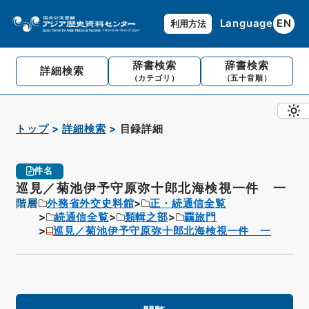
Language
EN
利用方法
辞書検索
辞書検索
詳細検索
（カテゴリ）
（五十音順）
トップ
詳細検索
目録詳細
件名
巡見／菊池伊予守原弥十郎北海検視一件 一
階層
外務省外交史料館
正・続通信全覧
続通信全覧
類輯之部
覊旅門
巡見／菊池伊予守原弥十郎北海検視一件 一