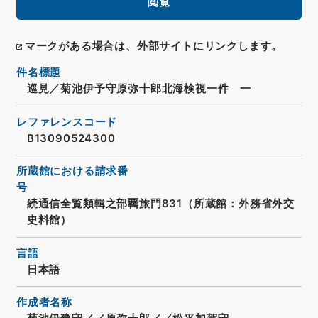
閲覧
マークがある場合は、外部サイトにリンクします。
件名標題
巡見／菊池伊予守原弥十郎北海検視一件 一
レファレンスコード
B13090524300
所蔵館における請求番
号
続通信全覧類輯之部覊旅門831（所蔵館：外務省外交
史料館）
言語
日本語
作成者名称