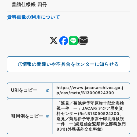
普請仕様帳 四冊
資料画像の利用について
情報の間違いや不具合をセンターに知らせる
https://www.jacar.archives.go.j
URIをコピー
p/das/meta/B13090524300
「
巡見／菊池伊予守原弥十郎北海検
視一件 一
」
JACAR(アジア歴史資
料センター)
Ref.
B13090524300
、
引用例をコピー
巡見／菊池伊予守原弥十郎北海検視
一件 一
(
続通信全覧類輯之部覊旅門
831
)
(
外務省外交史料館
)