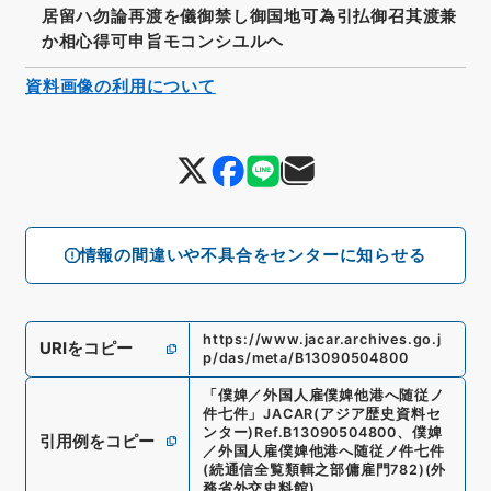
居留ハ勿論再渡を儀御禁し御国地可為引払御召其渡兼
か相心得可申旨モコンシユルヘ
資料画像の利用について
情報の間違いや不具合をセンターに知らせる
https://www.jacar.archives.go.j
URIをコピー
p/das/meta/B13090504800
「
僕婢／外国人雇僕婢他港へ随従ノ
件七件
」
JACAR(アジア歴史資料セ
ンター)
Ref.
B13090504800
、
僕婢
引用例をコピー
／外国人雇僕婢他港へ随従ノ件七件
(
続通信全覧類輯之部傭雇門782
)
(
外
務省外交史料館
)