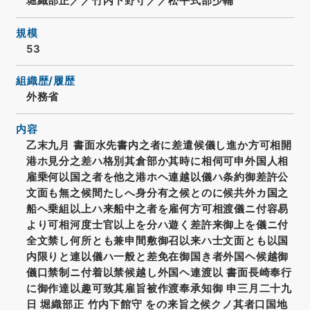
堀織部正／／竹内下野守／／松平式部少輔
規模
53
組織歴/履歴
外務省
内容
乙末九月 書面水先書内之者に差遣候儀し進か方可相開
港ホ見分之差ハ格別其倉部か其時に相伺可申外国人相
雇乗何以国之者を他之港ホヘ連越以儀ハ条約御差許公
文面も無之候間たしへ身分有之候とのに候共外カ国之
船ヘ乗組以上ハ来船中之者を雇何方可相渡儀ニ付容易
より可相河度士官以上を分ハ遊く差許来御上を儀ニ付
全文禁し何所とも兼申間敷御召以来ハ士文面とも以国
内限りと連以儀ハ一般と差免在御国き者外国ヘ候越御
儀口禁制ニ付着以禁候越し外国ヘ連渡以 書面長崎奉行
に御作達以趣可致其雇旨被作渡奉承知御 申三月二十九
日 堀織部正 竹内下館守 をの来旨之候クノ其者口国地