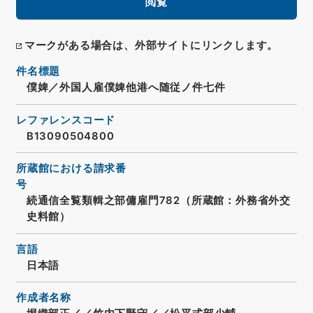
閲覧
マークがある場合は、外部サイトにリンクします。
件名標題
僕婢／外国人雇僕婢他港へ随従ノ件七件
レファレンスコード
B13090504800
所蔵館における請求番
号
続通信全覧類輯之部傭雇門782（所蔵館：外務省外交
史料館）
言語
日本語
作成者名称