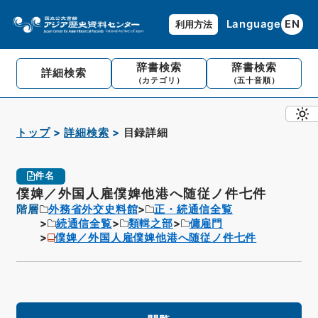
Language
EN
利用方法
辞書検索
辞書検索
詳細検索
（カテゴリ）
（五十音順）
トップ
詳細検索
目録詳細
件名
僕婢／外国人雇僕婢他港へ随従ノ件七件
階層
外務省外交史料館
正・続通信全覧
続通信全覧
類輯之部
傭雇門
僕婢／外国人雇僕婢他港へ随従ノ件七件