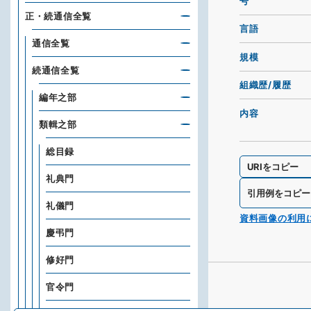
号
正・続通信全覧
言語
通信全覧
規模
続通信全覧
組織歴/履歴
編年之部
内容
類輯之部
総目録
URIをコピー
礼典門
引用例をコピー
礼儀門
資料画像の利用
慶弔門
修好門
官令門