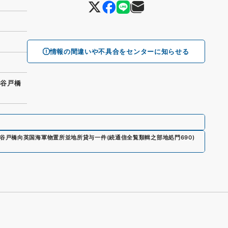
情報の間違いや不具合をセンターに知らせる
浜谷戸橋
谷戸橋向英国海軍物置所並地所貸与一件
(
続通信全覧類輯之部地処門690
)