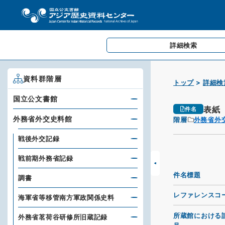
詳細検索
資料群階層
トップ
詳細検
国立公文書館
表紙
件名
外務省外交史料館
階層
外務省外
戦後外交記録
戦前期外務省記録
件名標題
調書
レファレンスコ
海軍省等移管南方軍政関係史料
所蔵館における
外務省茗荷谷研修所旧蔵記録