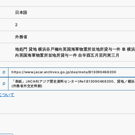
日本語
2
外務省
地処門 貸地 横浜谷戸橋向英国海軍物置所並地所貸与一件 単 横
向英国海軍物置所並地所貸与一件 自辛酉五月至丙寅三月
https://www.jacar.archives.go.jp/das/meta/B13090468200
「
表紙
」
JACAR(アジア歴史資料センター)
Ref.
B13090468200
、
貸地／横浜
(
外務省外交史料館
)
について