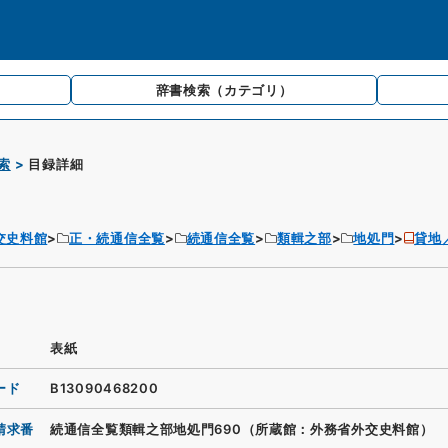
辞書検索
（カテゴリ）
索
目録詳細
交史料館
正・続通信全覧
続通信全覧
類輯之部
地処門
貸地
表紙
ード
B13090468200
請求番
続通信全覧類輯之部地処門690（所蔵館：外務省外交史料館）