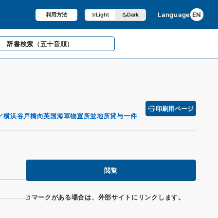
Language
EN
利用方法
Light
Dark
辞書検索
（五十音順）
印刷用ページ
／横浜谷戸橋向英国海軍物置所並地所貸与一件
閲覧
マークがある場合は、外部サイトにリンクします。