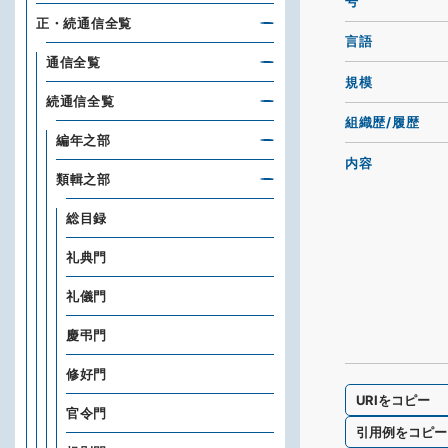
号
正・続通信全覧
言語
通信全覧
規模
続通信全覧
組織歴/履歴
編年之部
内容
類輯之部
総目録
礼典門
礼儀門
慶弔門
修好門
URIをコピー
官令門
引用例をコピー