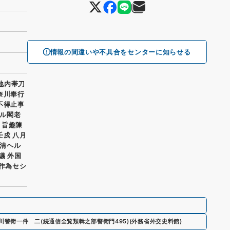
情報の間違いや不具合をセンターに知らせる
留地内帯刀
奈川奉行
不得止事
ル閣老
リ旨趣陳
壬戍 八月
清ヘル
議 外国
テ作為セシ
川警衛一件 二
(
続通信全覧類輯之部警衛門495
)
(
外務省外交史料館
)