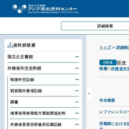
詳細検索
資料群階層
トップ
詳細検
国立公文書館
目次
件名
外務省外交史料館
階層
外務省外
戦後外交記録
戦前期外務省記録
件名標題
調書
レファレンスコ
海軍省等移管南方軍政関係史料
所蔵館における
外務省茗荷谷研修所旧蔵記録