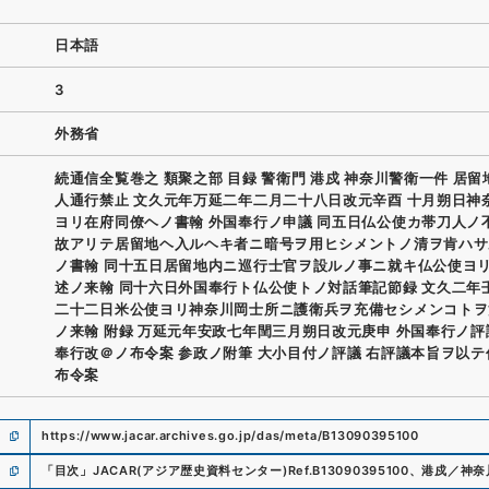
日本語
3
外務省
続通信全覧巻之 類聚之部 目録 警衛門 港戍 神奈川警衛一件 居
人通行禁止 文久元年万延二年二月二十八日改元辛酉 十月朔日神
ヨリ在府同僚ヘノ書翰 外国奉行ノ申議 同五日仏公使カ帯刀人ノ
故アリテ居留地ヘ入ルヘキ者ニ暗号ヲ用ヒシメントノ清ヲ肯ハサ
ノ書翰 同十五日居留地内ニ巡行士官ヲ設ルノ事ニ就キ仏公使ヨ
述ノ来翰 同十六日外国奉行ト仏公使トノ対話筆記節録 文久二年
二十二日米公使ヨリ神奈川岡士所ニ護衛兵ヲ充備セシメンコトヲ
ノ来翰 附録 万延元年安政七年閏三月朔日改元庚申 外国奉行ノ評
奉行改＠ノ布令案 参政ノ附筆 大小目付ノ評議 右評議本旨ヲ以
布令案
https://www.jacar.archives.go.jp/das/meta/B13090395100
「
目次
」
JACAR(アジア歴史資料センター)
Ref.
B13090395100
、
港戍／神奈