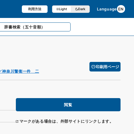
Language
EN
利用方法
Light
Dark
辞書検索
（五十音順）
印刷用ページ
／神奈川警衛一件 二
閲覧
マークがある場合は、外部サイトにリンクします。