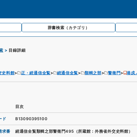
辞書検索
（カテゴリ）
索
目録詳細
交史料館
正・続通信全覧
続通信全覧
類輯之部
警衛門
港戍
目次
ード
B13090395100
請求番
続通信全覧類輯之部警衛門495（所蔵館：外務省外交史料館）