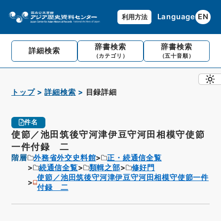
Language
EN
利用方法
辞書検索
辞書検索
詳細検索
（カテゴリ）
（五十音順）
トップ
詳細検索
目録詳細
件名
使節／池田筑後守河津伊豆守河田相模守使節
一件付録 二
階層
外務省外交史料館
正・続通信全覧
続通信全覧
類輯之部
修好門
使節／池田筑後守河津伊豆守河田相模守使節一件
付録 二