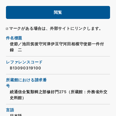
閲覧
マークがある場合は、外部サイトにリンクします。
件名標題
使節／池田筑後守河津伊豆守河田相模守使節一件付
録 二
レファレンスコード
B13090319100
所蔵館における請求番
号
続通信全覧類輯之部修好門275（所蔵館：外務省外交
史料館）
言語
日本語