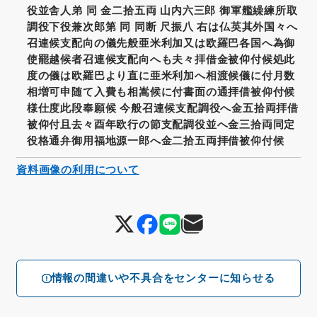
役並舎人弟 同 金二拾五両 山内六三郎 御軍艦繰練所取
調役下役兼次郎第 同 同断 尺振八 右は仏英其外国々へ
召連候支配向の儀先般亜米利加又は欧羅巴各国へ為御
使罷越候者召連候支配向へも夫々拝借金被仰付候処此
度の儀は欧羅巴より直に亜米利加へ相渡候儀に付月数
相増可申随て入費も相嵩候に付書面の通拝借被仰付候
様仕度此段奉願候 今般召連候支配調役へ金五拾両拝借
被仰付且去々酉年欧行の節支配調役並へ金三拾両同定
役格通弁御用福地源一郎へ金二拾五両拝借被仰付候
資料画像の利用について
情報の間違いや不具合をセンターに知らせる