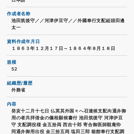
作成者名称
池田筑後守／／河津伊豆守／／外國奉行支配組頭田邊
太一
資料作成年月日
１８６３年１２月１７日～１８６４年８月１８日
規模
52
組織歴/履歴
外務省
内容
癸亥十二月十七日 仏英其外国々へ召連候支配向通弁御
用の者共拝借金の儀相願候書付 池田筑後守 河津伊豆
守 支配調役様 金五拾両 西吉十郎 寄合御医師順庵忰
同通弁御用出役 金三拾五両 塩田三郎 箱館奉行支配調