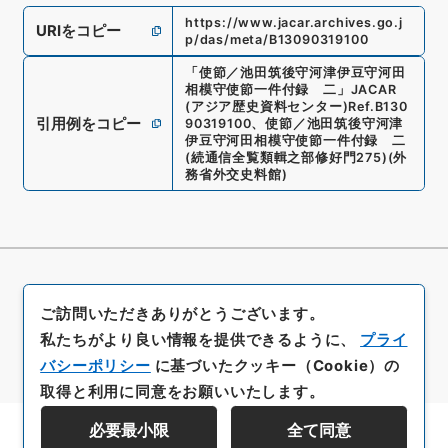
https://www.jacar.archives.go.j
URIをコピー
p/das/meta/B13090319100
「
使節／池田筑後守河津伊豆守河田
相模守使節一件付録 二
」
JACAR
(アジア歴史資料センター)
Ref.
B130
引用例をコピー
90319100
、
使節／池田筑後守河津
伊豆守河田相模守使節一件付録 二
(
続通信全覧類輯之部修好門275
)
(
外
務省外交史料館
)
ご訪問いただきありがとうございます。
私たちがより良い情報を提供できるように、
プライ
バシーポリシー
に基づいたクッキー（Cookie）の
取得と利用に同意をお願いいたします。
必要最小限
全て同意