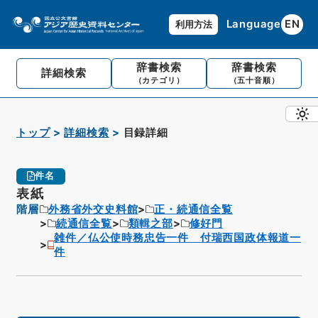
Language
EN
利用方法
辞書検索
辞書検索
詳細検索
（カテゴリ）
（五十音順）
トップ
詳細検索
目録詳細
件名
表紙
階層
外務省外交史料館
正・続通信全覧
続通信全覧
類輯之部
修好門
雑件／仏公使時務忠告一件 付瑞西国政体報道一
件