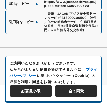
https://www.jacar.archives.go.j
URIをコピー
p/das/meta/B13090309500
「
表紙
」
JACAR(アジア歴史資料セ
ンター)
Ref.
B13090309500
、
雑件
引用例をコピー
／仏公使時務忠告一件 付瑞西国政
体報道一件
(
続通信全覧類輯之部修好
門232
)
(
外務省外交史料館
)
ご訪問いただきありがとうございます。
私たちがより良い情報を提供できるように、
プライ
バシーポリシー
に基づいたクッキー（Cookie）の
取得と利用に同意をお願いいたします。
必要最小限
全て同意
資料群階層を表示する