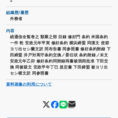
2
組織歴/履歴
外務省
内容
続通信全覧巻之 類聚之部 目録 修好門 条約 米国条約
一件 乾 安政元年甲寅 修好条約 横浜締盟 同漢文 使節
ヨリ出セシ蘭文訳 同布告書 同参照書 修好条約附録 下
田締盟 井戸対馬守条約交換ノ委任状 条約附録ノ末文
安政元年乙卯 修好条約同附録両書被我両批准 下田交
換 同被跋文 安政甲年丁巳 規定書 下田締盟 被ヨリ出
セシ横文訳 同参照書
資料画像の利用について