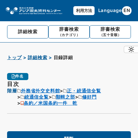
Language
EN
利用方法
辞書検索
辞書検索
詳細検索
（カテゴリ）
（五十音順）
トップ
詳細検索
目録詳細
件名
目次
階層
外務省外交史料館
正・続通信全覧
続通信全覧
類輯之部
修好門
条約／米国条約一件 乾