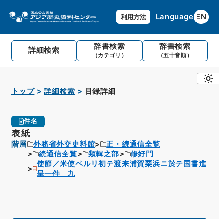
Language
EN
利用方法
辞書検索
辞書検索
詳細検索
（カテゴリ）
（五十音順）
トップ
詳細検索
目録詳細
件名
表紙
階層
外務省外交史料館
正・続通信全覧
続通信全覧
類輯之部
修好門
使節／米使ペルリ初テ渡来浦賀栗浜ニ於テ国書進
呈一件 九