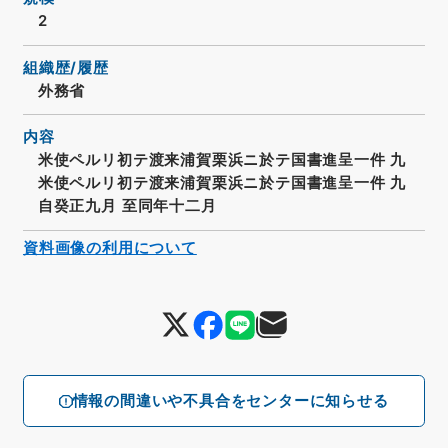
2
組織歴/履歴
外務省
内容
米使ペルリ初テ渡来浦賀栗浜ニ於テ国書進呈一件 九
米使ペルリ初テ渡来浦賀栗浜ニ於テ国書進呈一件 九
自癸正九月 至同年十二月
資料画像の利用について
情報の間違いや不具合をセンターに知らせる