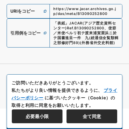
https://www.jacar.archives.go.j
URIをコピー
p/das/meta/B13090252800
「
表紙
」
JACAR(アジア歴史資料セ
ンター)
Ref.
B13090252800
、
使節
引用例をコピー
／米使ペルリ初テ渡来浦賀栗浜ニ於
テ国書進呈一件 九
(
続通信全覧類輯
之部修好門89
)
(
外務省外交史料館
)
ご訪問いただきありがとうございます。
私たちがより良い情報を提供できるように、
プライ
バシーポリシー
に基づいたクッキー（Cookie）の
取得と利用に同意をお願いいたします。
必要最小限
全て同意
資料群階層を表示する