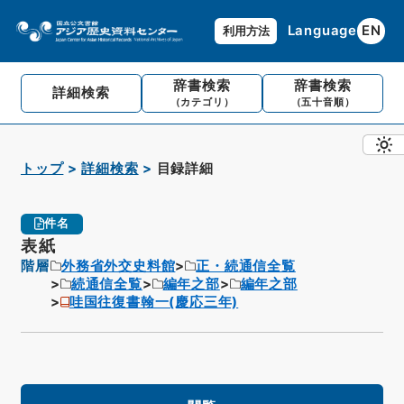
Language
EN
利用方法
辞書検索
辞書検索
詳細検索
（カテゴリ）
（五十音順）
トップ
詳細検索
目録詳細
件名
表紙
階層
外務省外交史料館
正・続通信全覧
続通信全覧
編年之部
編年之部
哇国往復書翰一(慶応三年)