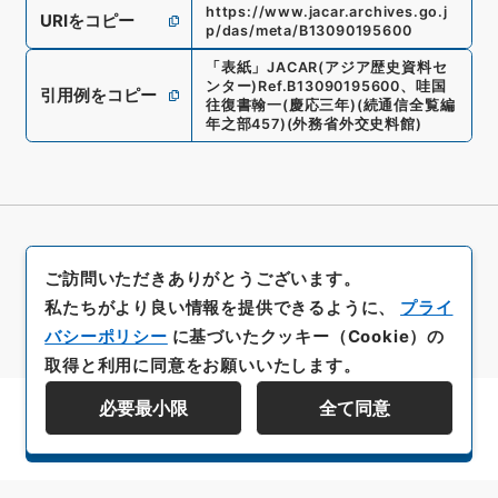
https://www.jacar.archives.go.j
URIをコピー
p/das/meta/B13090195600
「
表紙
」
JACAR(アジア歴史資料セ
ンター)
Ref.
B13090195600
、
哇国
引用例をコピー
往復書翰一(慶応三年)
(
続通信全覧編
年之部457
)
(
外務省外交史料館
)
ご訪問いただきありがとうございます。
私たちがより良い情報を提供できるように、
プライ
バシーポリシー
に基づいたクッキー（Cookie）の
取得と利用に同意をお願いいたします。
必要最小限
全て同意
資料群階層を表示する