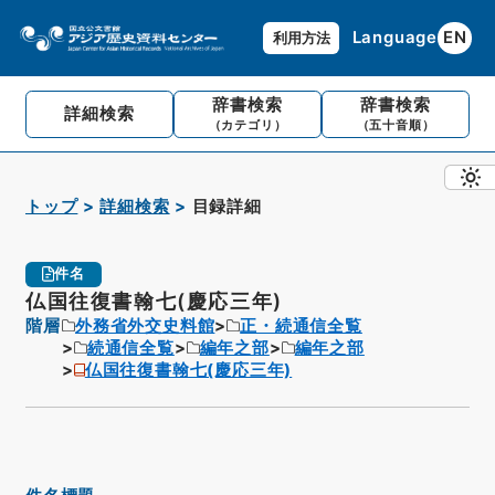
Language
EN
利用方法
辞書検索
辞書検索
詳細検索
（カテゴリ）
（五十音順）
トップ
詳細検索
目録詳細
件名
仏国往復書翰七(慶応三年)
階層
外務省外交史料館
正・続通信全覧
続通信全覧
編年之部
編年之部
仏国往復書翰七(慶応三年)