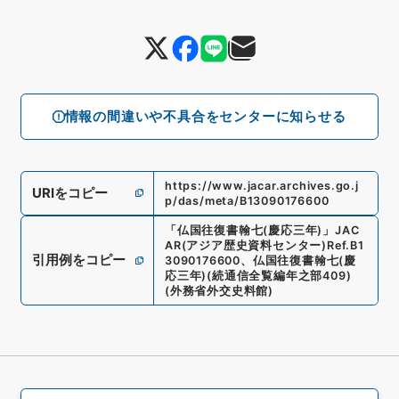
情報の間違いや不具合をセンターに知らせる
https://www.jacar.archives.go.j
URIをコピー
p/das/meta/B13090176600
「
仏国往復書翰七(慶応三年)
」
JAC
AR(アジア歴史資料センター)
Ref.
B1
引用例をコピー
3090176600
、
仏国往復書翰七(慶
応三年)
(
続通信全覧編年之部409
)
(
外務省外交史料館
)