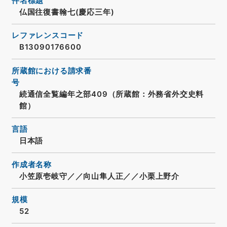
件名標題
仏国往復書翰七(慶応三年)
レファレンスコード
B13090176600
所蔵館における請求番
号
続通信全覧編年之部409（所蔵館：外務省外交史料
館）
言語
日本語
作成者名称
小笠原壱岐守／／向山隼人正／／小栗上野介
規模
52