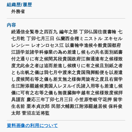
組織歴/履歴
外務省
内容
続通信全覧巻之四百九 編年之部 丁卯仏国往復書翰 七
七月乾 丁卯七月三日 仏蘭西全権ミニストル ヱキセル
レンシー レオンロセス江 以書翰申進候今般貴国都府
江語学並諸学科修業の為め差遣し候もの共名面別紙書
付之通りに有之候間其段貴国政府江御通達有之候様致
度尤此余之者は追而差進し候積りに有之候且別紙之者
とも出帆之儀は我七月中渡来之貴国飛脚船便を以差遣
し度候間右等之儀も差支無之様御周旋有之度且右留学
生江附添罷越候貴国人レヌルイ氏諸入用等も差遣し候
儀に可有之右等之儀も無復臓御申越有之候様致度候拝
具謹言 慶応三年丁卯七月三日 小笠原壱岐守花押 留学
生名前 栗本貞次郎 民部大輔殿江附添罷越居候 保科俊
太郎 菅沼左近将監
資料画像の利用について