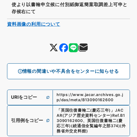
使より以書翰申立候に付別紙御返簡案取調差上可申と
存候右にて
資料画像の利用について
情報の間違いや不具合をセンターに知らせる
https://www.jacar.archives.go.j
URIをコピー
p/das/meta/B13090162600
「
英国往復書翰二(慶応三年)
」
JAC
AR(アジア歴史資料センター)
Ref.
B1
引用例をコピー
3090162600
、
英国往復書翰二(慶
応三年)
(
続通信全覧編年之部374
)
(
外
務省外交史料館
)