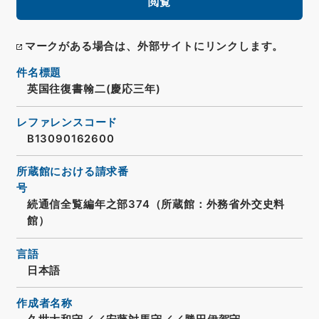
閲覧
マークがある場合は、外部サイトにリンクします。
件名標題
英国往復書翰二(慶応三年)
レファレンスコード
B13090162600
所蔵館における請求番
号
続通信全覧編年之部374（所蔵館：外務省外交史料
館）
言語
日本語
作成者名称