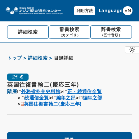
Language
EN
利用方法
辞書検索
辞書検索
詳細検索
（カテゴリ）
（五十音順）
トップ
詳細検索
目録詳細
件名
英国往復書翰二(慶応三年)
階層
外務省外交史料館
正・続通信全覧
続通信全覧
編年之部
編年之部
英国往復書翰二(慶応三年)