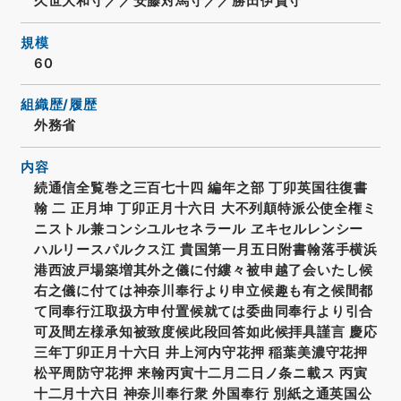
久世大和守／／安藤対馬守／／勝田伊賀守
規模
60
組織歴/履歴
外務省
内容
続通信全覧巻之三百七十四 編年之部 丁卯英国往復書
翰 二 正月坤 丁卯正月十六日 大不列顛特派公使全権ミ
ニストル兼コンシユルセネラール ヱキセルレンシー
ハルリースパルクス江 貴国第一月五日附書翰落手横浜
港西波戸場築増其外之儀に付縷々被申越了会いたし候
右之儀に付ては神奈川奉行より申立候趣も有之候間都
て同奉行江取扱方申付置候就ては委曲同奉行より引合
可及間左様承知被致度候此段回答如此候拝具謹言 慶応
三年丁卯正月十六日 井上河内守花押 稲葉美濃守花押
松平周防守花押 来翰丙寅十二月二日ノ条ニ載ス 丙寅
十二月十六日 神奈川奉行衆 外国奉行 別紙之通英国公