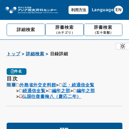
Language
EN
利用方法
辞書検索
辞書検索
詳細検索
（カテゴリ）
（五十音順）
トップ
詳細検索
目録詳細
件名
目次
階層
外務省外交史料館
正・続通信全覧
続通信全覧
編年之部
編年之部
仏国往復書翰八（慶応二年）