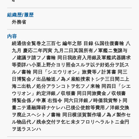
4
組織歴/履歴
外務省
内容
続通信全覧巻之三百七 編年之部 目録 仏国往復書翰 八
九月 慶応二年丙寅 九月二日其国所有ノ軍艦ニ隻譲与
ノ建議ヲ請フノ書翰 同日我政府入用銀及軍艦武器購求
等委詳ハ小栗上野介ヨリ照会スルヲ以テ好処分ヲ託ス
ルノ書翰 同日「シエウリオン」旅費等ノ計算書 同三
日博覧会ノ出品輸送ノ為メ雇船捜索トシテ三日間ニ上
海ニ出軌ノ処分アランコトヲ乞フノ来翰 同四日「シエ
ウリオン」約定洋銀ノ収領書 同日同旅費金ノ収領書
博覧会係ノ申禀 右指令 同六日洋銀ノ時価我貨幣ト同
量ニテ通融障碍ナケレハ已後公使館等費用ノ洋銀交換
ヲ廃止スヘシトノ書翰 同日横須賀製作場ノ為メ製作セ
ル物品代ノ残余交付ヲ乞ヒ未タフロリヘラルトニ金円
ヲ送ラスンハ