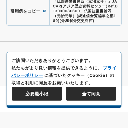
「
仏国往復書翰四（元治元年）
」
JA
CAR(アジア歴史資料センター)
Ref.
B
引用例をコピー
13090080600
、
仏国往復書翰四
（元治元年）
(
続通信全覧編年之部1
69
)
(
外務省外交史料館
)
ご訪問いただきありがとうございます。
私たちがより良い情報を提供できるように、
プライ
バシーポリシー
に基づいたクッキー（Cookie）の
取得と利用に同意をお願いいたします。
必要最小限
全て同意
資料群階層を表示する
All rights reserved/Copyright©
Japan Center for Asian Historical Records