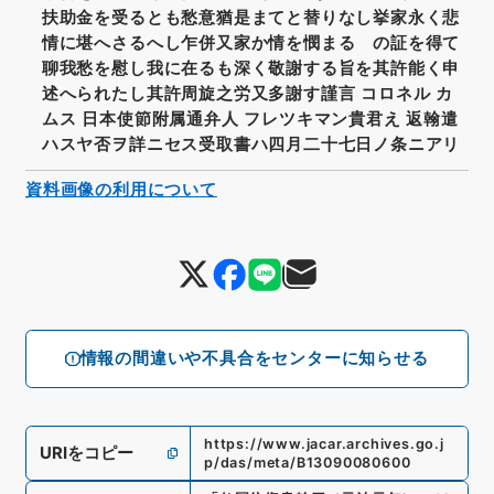
扶助金を受るとも愁意猶是まてと替りなし挙家永く悲
情に堪へさるへし乍併又家か情を憫まるゝの証を得て
聊我愁を慰し我に在るも深く敬謝する旨を其許能く申
述へられたし其許周旋之労又多謝す謹言 コロネル カ
ムス 日本使節附属通弁人 フレツキマン貴君え 返翰遣
ハスヤ否ヲ詳ニセス受取書ハ四月二十七日ノ条ニアリ
資料画像の利用について
情報の間違いや不具合をセンターに知らせる
https://www.jacar.archives.go.j
URIをコピー
p/das/meta/B13090080600