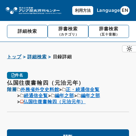
Language
EN
利用方法
辞書検索
辞書検索
詳細検索
（カテゴリ）
（五十音順）
トップ
詳細検索
目録詳細
件名
仏国往復書翰四（元治元年）
階層
外務省外交史料館
正・続通信全覧
続通信全覧
編年之部
編年之部
仏国往復書翰四（元治元年）