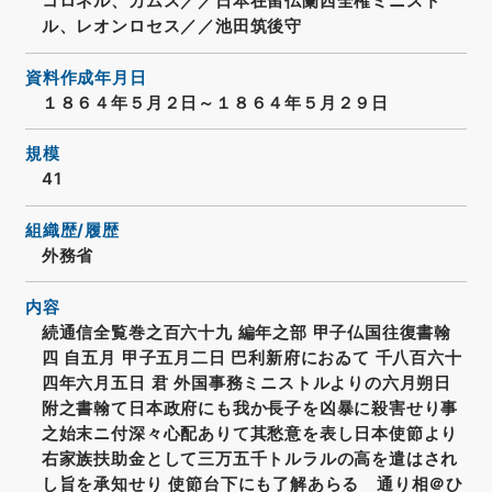
コロネル、カムス／／日本在留仏蘭西全権ミニスト
ル、レオンロセス／／池田筑後守
資料作成年月日
１８６４年５月２日～１８６４年５月２９日
規模
41
組織歴/履歴
外務省
内容
続通信全覧巻之百六十九 編年之部 甲子仏国往復書翰
四 自五月 甲子五月二日 巴利新府におゐて 千八百六十
四年六月五日 君 外国事務ミニストルよりの六月朔日
附之書翰て日本政府にも我か長子を凶暴に殺害せり事
之始末ニ付深々心配ありて其愁意を表し日本使節より
右家族扶助金として三万五千トルラルの高を遣はされ
し旨を承知せり 使節台下にも了解あらるゝ通り相＠ひ