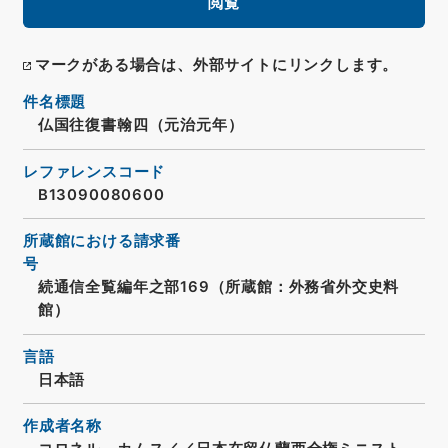
閲覧
マークがある場合は、外部サイトにリンクします。
件名標題
仏国往復書翰四（元治元年）
レファレンスコード
B13090080600
所蔵館における請求番
号
続通信全覧編年之部169（所蔵館：外務省外交史料
館）
言語
日本語
作成者名称