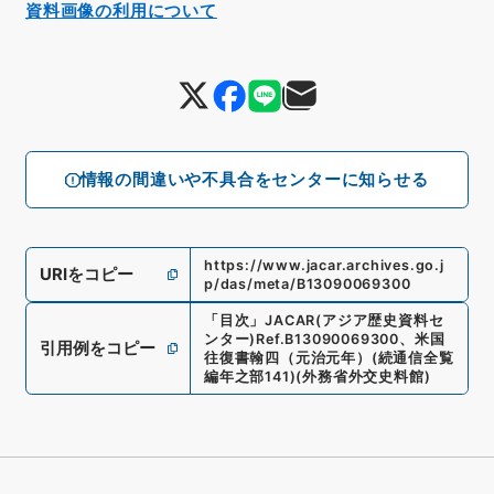
資料画像の利用について
情報の間違いや不具合をセンターに知らせる
https://www.jacar.archives.go.j
URIをコピー
p/das/meta/B13090069300
「
目次
」
JACAR(アジア歴史資料セ
ンター)
Ref.
B13090069300
、
米国
引用例をコピー
往復書翰四（元治元年）
(
続通信全覧
編年之部141
)
(
外務省外交史料館
)