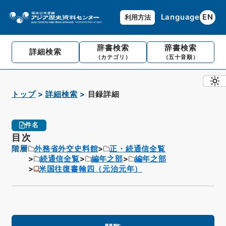
Language
EN
利用方法
辞書検索
辞書検索
詳細検索
（カテゴリ）
（五十音順）
トップ
詳細検索
目録詳細
件名
目次
階層
外務省外交史料館
正・続通信全覧
続通信全覧
編年之部
編年之部
米国往復書翰四（元治元年）