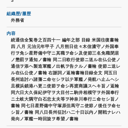
3
組織歴/履歴
外務省
内容
続通信全覧巻之百四十一 編年之部 目録 米国往復書翰
四 八月 元治元年甲子 八月朔日佐々木信濃守ノ外国奉
行ヲ免シ星野備中守ニ其職ヲ命シ及使節三名免職閉居
ノ懲罰ヲ通知ノ書翰 同二日欧行使節ニ送ル在仏公使ノ
通信ヲ添ヘ製造軍艦ノ出帆ヲ告クルノ書翰 使節ニ送レ
ル在仏公使ノ書翰 右謝詞ノ返翰書翰目録全文 同五日
長州追討ハ諸藩ニ命セシヲ以テ軍艦ノ発航ハ止ムヘシ
且横浜鎖港ハ更ニ使節ヲ命シ再渡商議スヘキ旨ノ返翰
同六日大久保紀伊守ヲ大目付ニ駒井相模守ヲ外国奉行
ニ土岐大隅守白石忠太夫等ヲ神奈川奉行ニ命セシ旨ノ
書翰 同七日星野備中守塚原但馬守ニ使節ノ後任ヲ命セ
シ旨ノ書翰 同八日長州征討ハ二十日以内ノ開戦ナレハ
発向ノ軍艦一時回旋ヲ希望ノ書翰