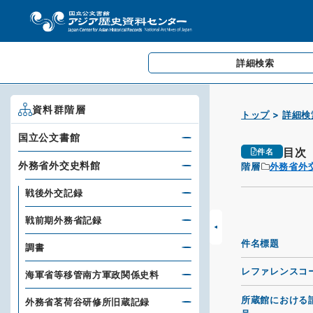
詳細検索
資料群階層
トップ
詳細検
国立公文書館
目次
件名
外務省外交史料館
階層
外務省外
戦後外交記録
戦前期外務省記録
件名標題
調書
レファレンスコ
海軍省等移管南方軍政関係史料
所蔵館における
外務省茗荷谷研修所旧蔵記録