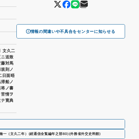
情報の間違いや不具合をセンターに知らせる
月 文久二
更ニ送致
安藤対馬
捕規則ノ
二日面晤
馬滞船ノ
艦将ノ書
々苦情ヲ
依テ寛典
翰一（文久二年）
(
続通信全覧編年之部60
)
(
外務省外交史料館
)