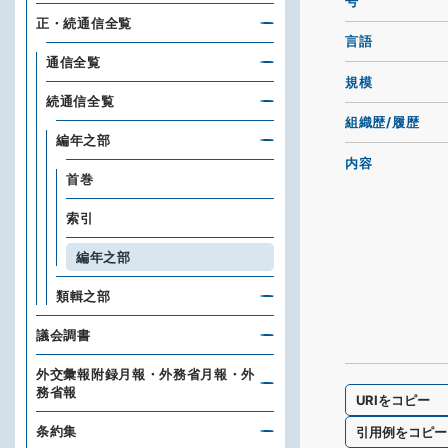
号
正・続通信全覧
言語
通信全覧
規模
続通信全覧
組織歴/履歴
編年之部
内容
首巻
索引
編年之部
類輯之部
議会調書
外交彙報附録月報・外務省月報・外
務省報
URIをコピー
条約集
引用例をコピー