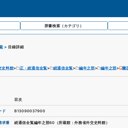
辞書検索
（カテゴリ）
索
目録詳細
交史料館
正・続通信全覧
続通信全覧
編年之部
編年之部
蘭
目次
ード
B13090037900
請求番
続通信全覧編年之部60（所蔵館：外務省外交史料館）