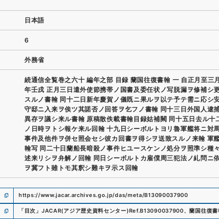
日本語
6
外務省
続通信全覧巻之六十 編年之部 目録 蘭国往復書翰 一 自正月至三
年壬戌 正月三日遣外使節携帯ノ国書及委任状ノ写脱漏ヲ修補シ
スルノ書翰 同十二日新年慶賀ノ儀既ニ果ルヲ以テ予テ需ニ応シ
守邸ニ入来ヲ俟ツ其諾否ノ回答ヲ乞フノ書翰 同十三日外国人逮
異存ヲ議シ来ル書翰 原稿散佚載書翰目録姑補闕 同十五日去ル十
ノ日時ヲトシ報ケ来ル回翰 十九日シーボルトヨリ魯軍艦将ニ対
事件及他件ヲ併セ照会セシ彼カ回書ヲ得シヲ送致スルノ来翰 軍
翰写 同二十日蘭船長暗殺ノ事件ヒユースケンノ処分ヲ照準シ種
述来リシヲ弁解ノ回翰 同日シーボルトカ雇僕周三犯法ノ糺問ニ
ヲ冀フト雖トモ其釈シ難キヲ示ス回翰
https://www.jacar.archives.go.jp/das/meta/B13090037900
「
目次
」
JACAR(アジア歴史資料センター)
Ref.
B13090037900
、
蘭国往復書