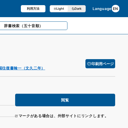
Language
EN
利用方法
Light
Dark
辞書検索
（五十音順）
印刷用ページ
国往復書翰一（文久二年）
閲覧
マークがある場合は、外部サイトにリンクします。