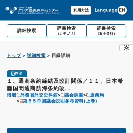
Language
EN
利用方法
辞書検索
辞書検索
詳細検索
（カテゴリ）
（五十音順）
トップ
詳細検索
目録詳細
件名
１、通商条約締結及改訂関係／１１、日本希
臘国間通商航海条約改...
階層
外務省外交史料館
議会調書
通商局
第６５帝国議会説明参考資料(上巻)