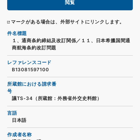
閲覧
マークがある場合は、外部サイトにリンクします。
件名標題
１、通商条約締結及改訂関係／１１、日本希臘国間通
商航海条約改訂問題
レファレンスコード
B13081597100
所蔵館における請求番
号
議TS-34（所蔵館：外務省外交史料館）
言語
日本語
作成者名称