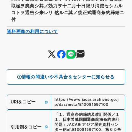
取極ヲ廃棄シ其ノ効力ヲ十二月十日限リ消滅セシムル
コトヲ通告シ来レリ 然ルニ其ノ後正式通商条約締結ニ
付
資料画像の利用について
情報の間違いや不具合をセンターに知らせる
https://www.jacar.archives.go.j
URIをコピー
p/das/meta/B13081597100
「
１、通商条約締結及改訂関係／１
１、日本希臘国間通商航海条約改訂
問題
」
JACAR(アジア歴史資料セン
引用例をコピー
ター)
Ref.
B13081597100
、
第６５帝