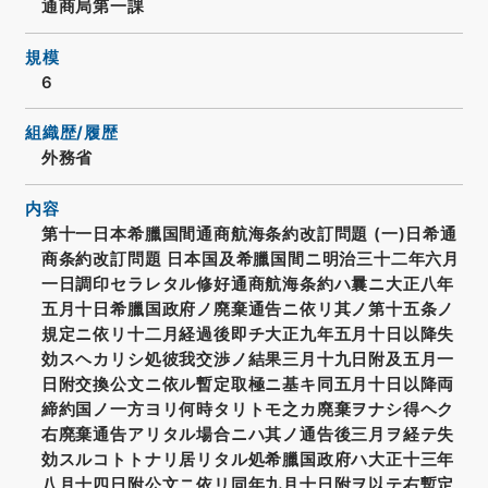
通商局第一課
規模
6
組織歴/履歴
外務省
内容
第十一日本希臘国間通商航海条約改訂問題 (一)日希通
商条約改訂問題 日本国及希臘国間ニ明治三十二年六月
一日調印セラレタル修好通商航海条約ハ曩ニ大正八年
五月十日希臘国政府ノ廃棄通告ニ依リ其ノ第十五条ノ
規定ニ依リ十二月経過後即チ大正九年五月十日以降失
効スヘカリシ処彼我交渉ノ結果三月十九日附及五月一
日附交換公文ニ依ル暫定取極ニ基キ同五月十日以降両
締約国ノ一方ヨリ何時タリトモ之カ廃棄ヲナシ得ヘク
右廃棄通告アリタル場合ニハ其ノ通告後三月ヲ経テ失
効スルコトトナリ居リタル処希臘国政府ハ大正十三年
八月十四日附公文ニ依リ同年九月十日附ヲ以テ右暫定