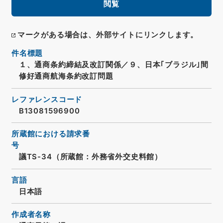
閲覧
マークがある場合は、外部サイトにリンクします。
件名標題
１、通商条約締結及改訂関係／９、日本｢ブラジル｣間
修好通商航海条約改訂問題
レファレンスコード
B13081596900
所蔵館における請求番
号
議TS-34（所蔵館：外務省外交史料館）
言語
日本語
作成者名称