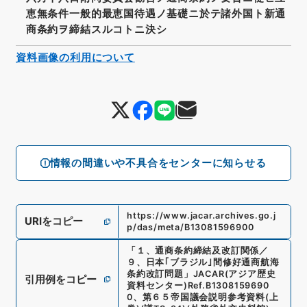
恵無条件一般的最恵国待遇ノ基礎ニ於テ諸外国ト新通
商条約ヲ締結スルコトニ決シ
資料画像の利用について
情報の間違いや不具合をセンターに知らせる
https://www.jacar.archives.go.j
URIをコピー
p/das/meta/B13081596900
「
１、通商条約締結及改訂関係／
９、日本｢ブラジル｣間修好通商航海
条約改訂問題
」
JACAR(アジア歴史
引用例をコピー
資料センター)
Ref.
B1308159690
0
、
第６５帝国議会説明参考資料(上