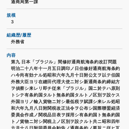
通商局第一課
規模
3
組織歴/履歴
外務省
内容
第九 日本「ブラジル」間修好通商航海条約改訂問題
明治二十八年十一月五日調印ノ日伯修好通商航海条約
ハ今尚有効ナル処昭和六年九月十日附公文ヲ以テ伯国
外務大臣ヨリ在縫田代理大使ニ対シ新通商条約締結方
ヲ偵察シ来レリ即チ従来「ブラジル」国ニ於テハ原則
トシテ有条約国タルト無条約国タルトノ区別ヲ設ケス
外国ヨリノ輸入貨物ニ対シ最低税ヲ賦課シ来レル処昭
和六年九月八日附関税改正法令ヲ公布シ国際聯盟経済
委員会作成ノ関税品目表ヲ採用シ有条約国ト無条約国
トノ貨物ニ対シ関税上ノ区別ヲ設クルト共ニ昭和四年
六月十八日附同委員会勧告ノ通商条約ノ要旨ニ従ヒ互