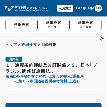
Language
EN
利用方法
辞書検索
辞書検索
詳細検索
（カテゴリ）
（五十音順）
トップ
詳細検索
目録詳細
件名
１、通商条約締結及改訂関係／９、日本｢ブ
ラジル｣間修好通商航...
階層
外務省外交史料館
議会調書
通商局
第６５帝国議会説明参考資料(上巻)