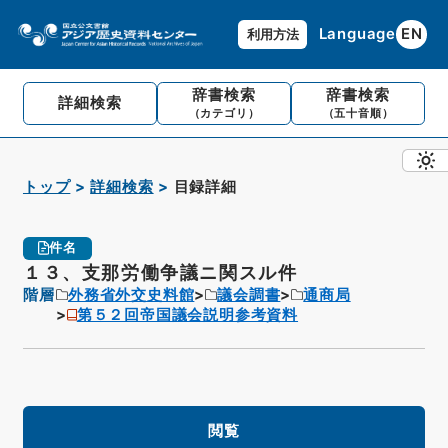
Language
EN
利用方法
辞書検索
辞書検索
詳細検索
（カテゴリ）
（五十音順）
トップ
詳細検索
目録詳細
件名
１３、支那労働争議ニ関スル件
階層
外務省外交史料館
議会調書
通商局
第５２回帝国議会説明参考資料
閲覧