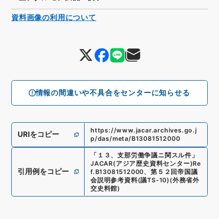
資料画像の利用について
情報の間違いや不具合をセンターに知らせる
https://www.jacar.archives.go.j
URIをコピー
p/das/meta/B13081512000
「
１３、支那労働争議ニ関スル件
」
JACAR(アジア歴史資料センター)
Re
引用例をコピー
f.
B13081512000
、
第５２回帝国議
会説明参考資料
(
議TS-10
)
(
外務省外
交史料館
)