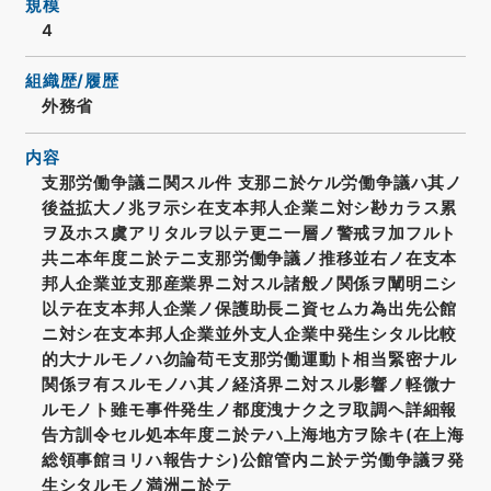
規模
4
組織歴/履歴
外務省
内容
支那労働争議ニ関スル件 支那ニ於ケル労働争議ハ其ノ
後益拡大ノ兆ヲ示シ在支本邦人企業ニ対シ尠カラス累
ヲ及ホス虞アリタルヲ以テ更ニ一層ノ警戒ヲ加フルト
共ニ本年度ニ於テニ支那労働争議ノ推移並右ノ在支本
邦人企業並支那産業界ニ対スル諸般ノ関係ヲ闡明ニシ
以テ在支本邦人企業ノ保護助長ニ資セムカ為出先公館
ニ対シ在支本邦人企業並外支人企業中発生シタル比較
的大ナルモノハ勿論苟モ支那労働運動ト相当緊密ナル
関係ヲ有スルモノハ其ノ経済界ニ対スル影響ノ軽微ナ
ルモノト雖モ事件発生ノ都度洩ナク之ヲ取調ヘ詳細報
告方訓令セル処本年度ニ於テハ上海地方ヲ除キ(在上海
総領事館ヨリハ報告ナシ)公館管内ニ於テ労働争議ヲ発
生シタルモノ満洲ニ於テ