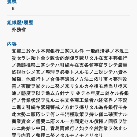
規模
6
組織歴/履歴
外務省
内容
支那ニ於ケル本邦銀行ニ関スル件 一般経済界ノ不況ニ
災セラレ殆ト全ク致命的創傷ヲ蒙リタル在支本邦銀行
ノ業態推移ニ関シテハ引続キ在支各領事官ヲシテ厳重
監視セシメ其ノ整理ヲ必要トスルモノニ対シテハ資本
減額、他銀行トノ合併等適当ノ方法ニ依リ著々整理改
善ノ実蹟ヲ挙クルニ努メ来リタルカ今後モ差当リ従来
通ノ態度ヲ以テ進ム方針ナリ ＠テ本年度ニ於ケル各銀
行ノ営業状況ヲ見ルニ在支各商工業者ハ経済界ノ不況
ニ鑑ミ引続キ緊縮警戒ノ方針ヲ採リタル為各銀行モ亦
此大勢ニ順応シテ何レモ消極政策ヲ持シ僅ニ確実ナル
商業資金ノ需要ニ応スル一方固定セル債権ノ回収ヲ計
ルニ終始シ中日、青島両銀行ノ如ク全然営業ヲ休止シ
専ラ内容ノ整理ニ努メタルモノモアリタリ