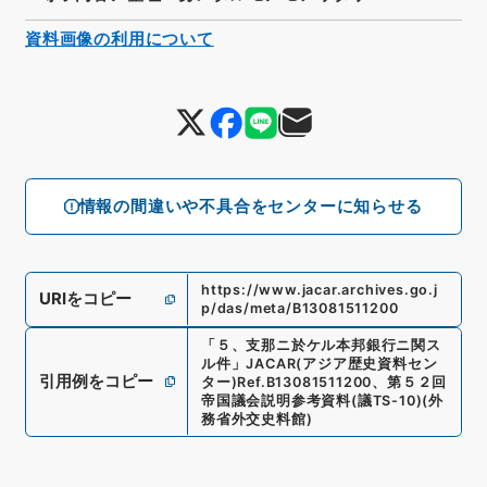
資料画像の利用について
情報の間違いや不具合をセンターに知らせる
https://www.jacar.archives.go.j
URIをコピー
p/das/meta/B13081511200
「
５、支那ニ於ケル本邦銀行ニ関ス
ル件
」
JACAR(アジア歴史資料セン
引用例をコピー
ター)
Ref.
B13081511200
、
第５２回
帝国議会説明参考資料
(
議TS-10
)
(
外
務省外交史料館
)