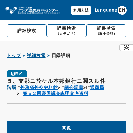
Language
EN
利用方法
辞書検索
辞書検索
詳細検索
（カテゴリ）
（五十音順）
トップ
詳細検索
目録詳細
件名
５、支那ニ於ケル本邦銀行ニ関スル件
階層
外務省外交史料館
議会調書
通商局
第５２回帝国議会説明参考資料
閲覧