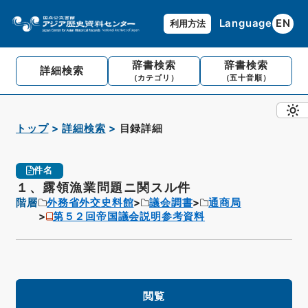
Language
EN
利用方法
辞書検索
辞書検索
詳細検索
（カテゴリ）
（五十音順）
トップ
詳細検索
目録詳細
件名
１、露領漁業問題ニ関スル件
階層
外務省外交史料館
議会調書
通商局
第５２回帝国議会説明参考資料
閲覧