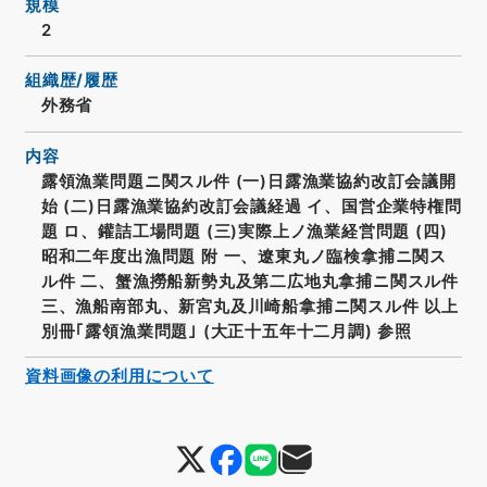
規模
2
組織歴/履歴
外務省
内容
露領漁業問題ニ関スル件 (一)日露漁業協約改訂会議開
始 (二)日露漁業協約改訂会議経過 イ、国営企業特権問
題 ロ、鑵詰工場問題 (三)実際上ノ漁業経営問題 (四)
昭和二年度出漁問題 附 一、遼東丸ノ臨検拿捕ニ関ス
ル件 二、蟹漁撈船新勢丸及第二広地丸拿捕ニ関スル件
三、漁船南部丸、新宮丸及川崎船拿捕ニ関スル件 以上
別冊｢露領漁業問題｣ (大正十五年十二月調) 参照
資料画像の利用について