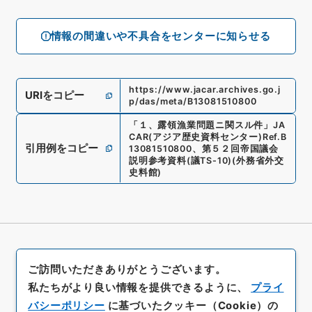
情報の間違いや不具合をセンターに知らせる
https://www.jacar.archives.go.j
URIをコピー
p/das/meta/B13081510800
「
１、露領漁業問題ニ関スル件
」
JA
CAR(アジア歴史資料センター)
Ref.
B
引用例をコピー
13081510800
、
第５２回帝国議会
説明参考資料
(
議TS-10
)
(
外務省外交
史料館
)
ご訪問いただきありがとうございます。
私たちがより良い情報を提供できるように、
プライ
バシーポリシー
に基づいたクッキー（Cookie）の