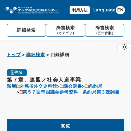
Language
EN
利用方法
辞書検索
辞書検索
詳細検索
（カテゴリ）
（五十音順）
トップ
詳細検索
目録詳細
件名
第７章、連盟ノ社会人道事業
階層
外務省外交史料館
議会調書
条約局
第５７回帝国議会参考資料 条約局第３課調書
閲覧