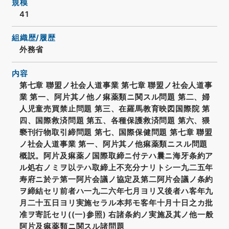
規模
41
組織歴/履歴
外務省
内容
第七章 聯盟ノ社会人道事業 第七章 聯盟ノ社会人道事
業 第一、阿片其ノ他ノ痳薬類ニ関スル問題 第二、婦
人児童売買禁止問題 第三、在羅馬教育映図国際院 第
四、国際救済問題 第五、各種保護救済問題 第六、猥
褻刊行物取引締問題 第七、国際保健問題 第七章 聯盟
ノ社会人道事業 第一、阿片其ノ他痳薬類ニスル問題
概説。阿片及痳薬ノ国際取締ニ付テハ曩ニ海牙条約ア
ル処右ノミヲ以テハ取締上不充分ナリトシ一九二五年
寿府ニ於テ第一阿片会議ノ協定及第二阿片会議ノ条約
ヲ締結セリ前者ハ一九二六年七月ヨリ又後者ハ客年九
月二十五日ヨリ実施セラル本邦モ客年十月十日之カ批
准ヲ寄託セリ((一)参照) 右諸条約ノ実施及其ノ他一般
阿片及痳薬類ニ関スル諸問題