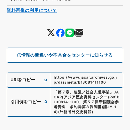
資料画像の利用について
情報の間違いや不具合をセンターに知らせる
https://www.jacar.archives.go.j
URIをコピー
p/das/meta/B13081411100
「
第７章、連盟ノ社会人道事業
」
JA
CAR(アジア歴史資料センター)
Ref.
B
引用例をコピー
13081411100
、
第５７回帝国議会参
考資料 条約局第３課調書
(
議JY-1
4
)
(
外務省外交史料館
)