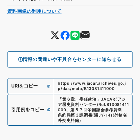
資料画像の利用について
情報の間違いや不具合をセンターに知らせる
https://www.jacar.archives.go.j
URIをコピー
p/das/meta/B13081411000
「
第６章、委任統治
」
JACAR(アジ
ア歴史資料センター)
Ref.
B13081411
引用例をコピー
000
、
第５７回帝国議会参考資料
条約局第３課調書
(
議JY-14
)
(
外務省
外交史料館
)