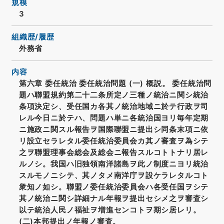
規模
3
組織歴/履歴
外務省
内容
第六章 委任統治 委任統治問題 (一) 概説。 委任統治問
題ハ聯盟規約第二十二条所定ノ三種ノ統治ニ関シ統治
条項決定シ、受任国カ各其ノ統治地域ニ於テ行政ヲ司
レル今日ニ於テハ、問題ハ単ニ各統治国ヨリ毎年定期
ニ施政ニ関スル報告ヲ国際聯盟ニ提出シ同条末項ニ依
リ設立セラレタル委任統治委員会カ其ノ審査ヲ為シテ
之ヲ聯盟理事会総会及総会ニ報告スルコトトナリ居レ
ルノシ。我国ハ旧独領南洋諸島ヲ此ノ制度ニヨリ統治
スルモノニシテ、其ノタメ南洋庁ヲ設ケラレタルコト
衆知ノ如シ。聯盟ノ委任統治委員会ハ各受任国ヲシテ
其ノ統治ニ関シ詳細ナル年報ヲ提出セシメ之ヲ審査シ
以テ統治人民ノ福祉ヲ増進センコトヲ期シ居レリ。
(二)本邦提出ノ年報ノ審査。