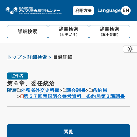
Language
EN
利用方法
辞書検索
辞書検索
詳細検索
（カテゴリ）
（五十音順）
トップ
詳細検索
目録詳細
件名
第６章、委任統治
階層
外務省外交史料館
議会調書
条約局
第５７回帝国議会参考資料 条約局第３課調書
閲覧