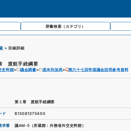
辞書検索
（カテゴリ）
索
目録詳細
章 渡航手続綱要
交史料館
議会調書
亜米利加局
第六十七回帝国議会説明参考資料
第１章 渡航手続綱要
ード
B13081375400
請求番
議AM-5（所蔵館：外務省外交史料館）