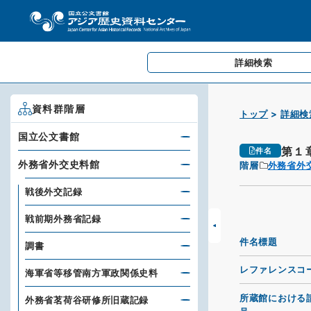
詳細検索
資料群階層
トップ
詳細検
国立公文書館
第１
件名
外務省外交史料館
階層
外務省外
戦後外交記録
戦前期外務省記録
件名標題
調書
レファレンスコ
海軍省等移管南方軍政関係史料
所蔵館における
外務省茗荷谷研修所旧蔵記録