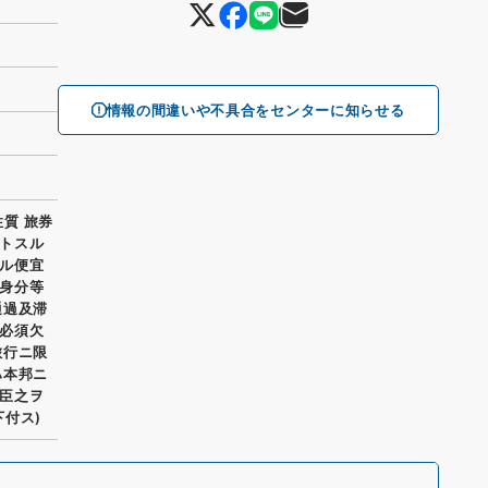
情報の間違いや不具合をセンターに知らせる
性質 旅券
トスル
ル便宜
身分等
通過及滞
必須欠
旅行ニ限
ハ本邦ニ
臣之ヲ
付ス)