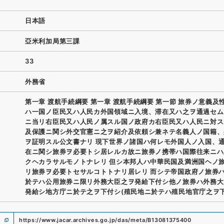
日本語
亞米利加局第三課
33
外務省
第一章 渡航手続綱要 第一章 渡航手続綱要 第一節 旅券ノ意義及
ハ一国ノ臣民又ハ人民カ外国領域ニ入境、滞在又ハ之ヲ通過セム
ニ当リ右臣民又ハ人民ノ属スル国ノ政府カ右臣民又ハ人民ニ対ス
及保護ニ関シ外交官憲ニ之ヲ紹介及依頼シ兼ネテ名義人ノ国籍、
ヲ証明スル公文書ナリ 現下世界ノ諸国ハ何レモ外国人ノ入国、
在ニ関シ旅券ヲ必要トシ居レルカ故ニ旅券ノ携帯ハ国際往来ニハ
クヘカラサルモノトナレリ 但シ本邦人ハ中華民国及満洲国ヘノ
リ旅券ヲ必要トセサルコトトナリ居レリ 而シテ帝国政府ノ旅券
於テハ公用旅券ニ限リ外務大臣之ヲ発給下付シ他ノ旅券ハ外務大
発給シ地方庁ニ於テ之ヲ下付シ(殖民地ニ於テハ殖民地官庁之ヲ下
https://www.jacar.archives.go.jp/das/meta/B13081375400