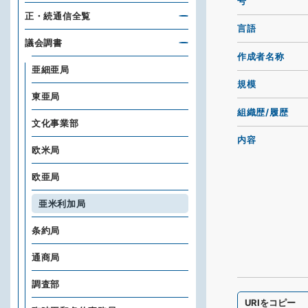
号
正・続通信全覧
言語
議会調書
作成者名称
亜細亜局
規模
東亜局
組織歴/履歴
文化事業部
内容
欧米局
欧亜局
亜米利加局
条約局
通商局
調査部
URIをコピー