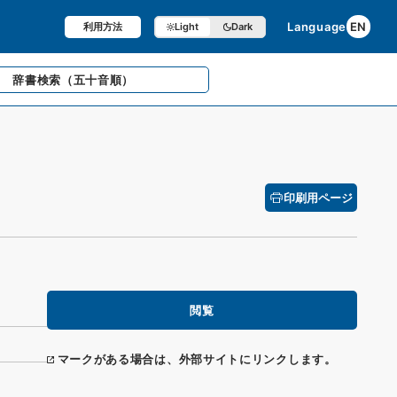
Language
EN
利用方法
Light
Dark
辞書検索
（五十音順）
印刷用ページ
閲覧
マークがある場合は、外部サイトにリンクします。