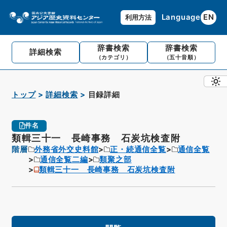
Language
EN
利用方法
辞書検索
辞書検索
詳細検索
（カテゴリ）
（五十音順）
トップ
詳細検索
目録詳細
件名
類輯三十一 長崎事務 石炭坑検査附
階層
外務省外交史料館
正・続通信全覧
通信全覧
通信全覧二編
類聚之部
類輯三十一 長崎事務 石炭坑検査附