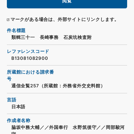
閲覧
マークがある場合は、外部サイトにリンクします。
件名標題
類輯三十一 長崎事務 石炭坑検査附
レファレンスコード
B13081082900
所蔵館における請求番
号
通信全覧257（所蔵館：外務省外交史料館）
言語
日本語
作成者名称
脇坂中務大輔／／外国奉行 水野筑後守／／岡部駿河