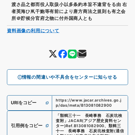
渡さ品之都而役人取扱小以多条約本旨不違背をる由 右
者英海ひ鼡干鮑等有前により唐方商法之規則も有之会
所＠貯候分官府之物に付外国商人とも
資料画像の利用について
情報の間違いや不具合をセンターに知らせる
https://www.jacar.archives.go.j
URIをコピー
p/das/meta/B13081082900
「
類輯三十一 長崎事務 石炭坑検
査附
」
JACAR(アジア歴史資料セン
引用例をコピー
ター)
Ref.
B13081082900
、
類輯三
十一 長崎事務 石炭坑検査附
(
通信