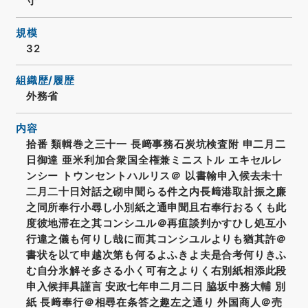
守
規模
32
組織歴/履歴
外務省
内容
拾番 類輯巻之三十一 長﨑事務石炭坑検査附 申二月二
日御達 亜米利加合衆国全権兼ミニストル エキセルレ
ンシー トウンセントハルリス＠ 以書翰申入候去未十
二月二十日対話之砌申聞らる件之内長﨑港取計振之廉
之同所奉行小尋し小別紙之通申聞且右奉行おるくも此
度彼地滞在之其コンシユル＠再疽談判かすひし処互小
行違之儀も何りし哉に而其コンシユルよりも猶其許＠
書状を以て申越次第も何るよふきよ夫是合考何りきふ
む自分氷解そ多さる小く可有之よりく右別紙相添此段
申入候拝具謹言 安政七年申二月二日 脇坂中務大輔 別
紙 長﨑奉行＠相尋在条答之趣左之通り 外国商人＠売