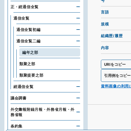
号
正・続通信全覧
言語
通信全覧
規模
通信全覧初編
組織歴/履歴
通信全覧二編
内容
編年之部
類聚之部
URIをコピー
類聚提要之部
引用例をコピー
資料画像の利用
続通信全覧
議会調書
外交彙報附録月報・外務省月報・外
務省報
条約集