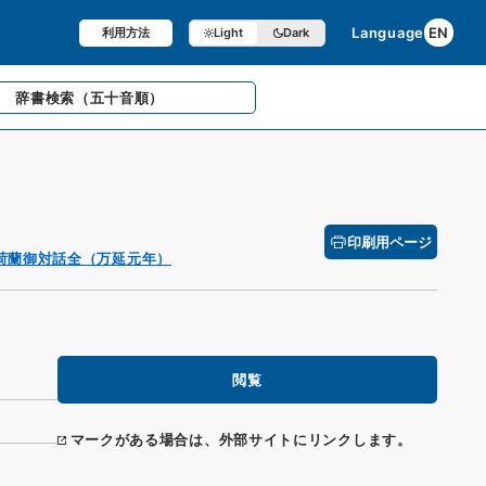
Language
EN
利用方法
Light
Dark
辞書検索
（五十音順）
印刷用ページ
荷蘭御対話全（万延元年）
閲覧
マークがある場合は、外部サイトにリンクします。