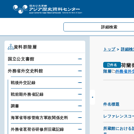
詳細検索
資料群階層
トップ
詳細検
国立公文書館
荷蘭
件名
外務省外交史料館
階層
外務省外
戦後外交記録
戦前期外務省記録
件名標題
調書
レファレンスコ
海軍省等移管南方軍政関係史料
所蔵館における
外務省茗荷谷研修所旧蔵記録