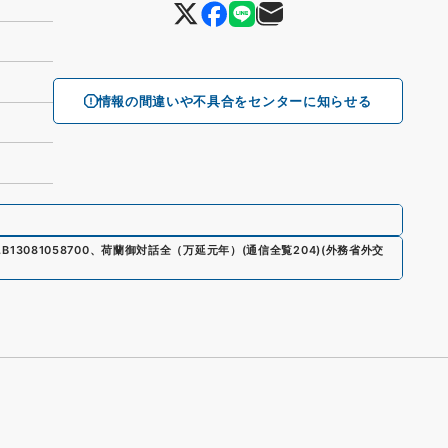
情報の間違いや不具合をセンターに知らせる
.
B13081058700
、
荷蘭御対話全（万延元年）
(
通信全覧204
)
(
外務省外交