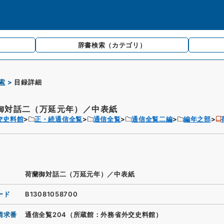
辞書検索
（カテゴリ）
索
目録詳細
御対話二（万延元年）／中表紙
交史料館
正・続通信全覧
通信全覧
通信全覧二編
編年之部
荷蘭御対話二（万延元年）／中表紙
ード
B13081058700
請求番
通信全覧204（所蔵館：外務省外交史料館）