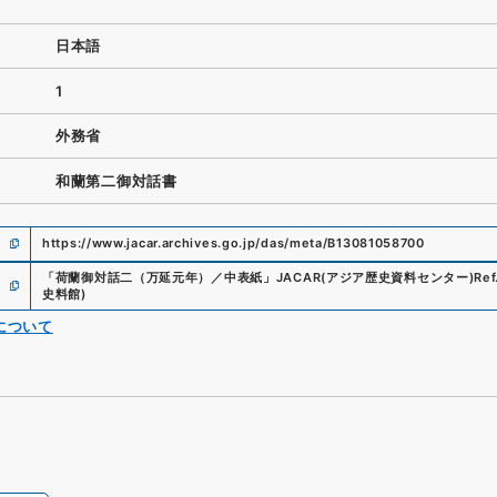
日本語
1
外務省
和蘭第二御対話書
https://www.jacar.archives.go.jp/das/meta/B13081058700
「
荷蘭御対話二（万延元年）／中表紙
」
JACAR(アジア歴史資料センター)
Ref
史料館
)
について