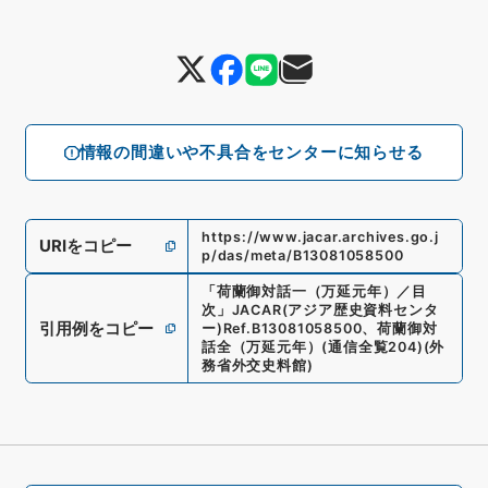
情報の間違いや不具合をセンターに知らせる
https://www.jacar.archives.go.j
URIをコピー
p/das/meta/B13081058500
「
荷蘭御対話一（万延元年）／目
次
」
JACAR(アジア歴史資料センタ
引用例をコピー
ー)
Ref.
B13081058500
、
荷蘭御対
話全（万延元年）
(
通信全覧204
)
(
外
務省外交史料館
)