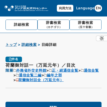
Language
EN
利用方法
辞書検索
辞書検索
詳細検索
（カテゴリ）
（五十音順）
トップ
詳細検索
目録詳細
件名
荷蘭御対話一（万延元年）／目次
階層
外務省外交史料館
正・続通信全覧
通信全覧
通信全覧二編
編年之部
荷蘭御対話全（万延元年）