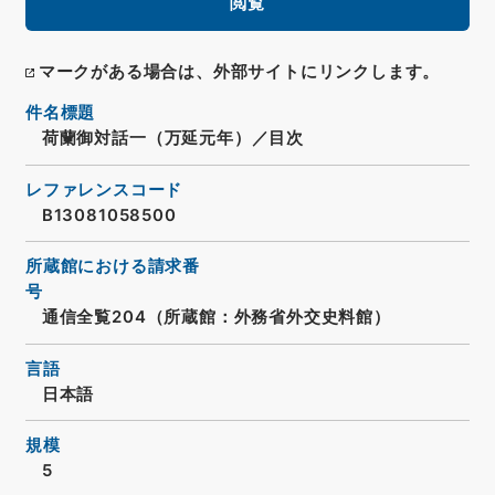
閲覧
マークがある場合は、外部サイトにリンクします。
件名標題
荷蘭御対話一（万延元年）／目次
レファレンスコード
B13081058500
所蔵館における請求番
号
通信全覧204（所蔵館：外務省外交史料館）
言語
日本語
規模
5