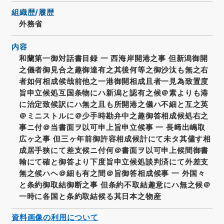
組織歴/履歴
外務省
内容
和蘭第一御対話書目録 一 西海岸開港之事 但新潟御開
之儀者御見合之趣御達有之其後何等之御沙汰も無之右
者如何相成候哉前他之一港御開相成且者一見為致置度
旨申立候処互国条物にハ新潟と認有之候＠素よりも港
に治定致候訳にハ無之且も所開港之儀ハ不細と互之英
＠ミニストルに＠少手時勘弁中之趣御答相成候処右之
事ニ付＠当書面ヲ以可申上旨申立候事 一 長﨑出嶋取
広ヶ之事 但三ヶ年前御許容相成候計にて未タ其儘す相
成居手狭にて差支候ニ付何＠書面ヲ以可申上候間御書
翰にて確と御答より下度旨申立候処談判済にて外差支
無之候ハヘ＠細も有之間＠旨御答相成候事 一 外国々
と条約御取結御断之事 但条約不取結趣意にハ無之候＠
一時に各国と条約取結候る其日本之物産
資料画像の利用について