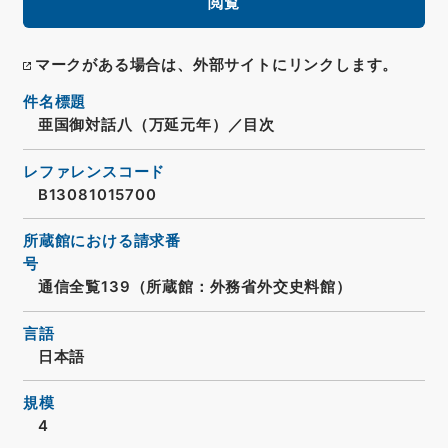
閲覧
マークがある場合は、外部サイトにリンクします。
件名標題
亜国御対話八（万延元年）／目次
レファレンスコード
B13081015700
所蔵館における請求番
号
通信全覧139（所蔵館：外務省外交史料館）
言語
日本語
規模
4