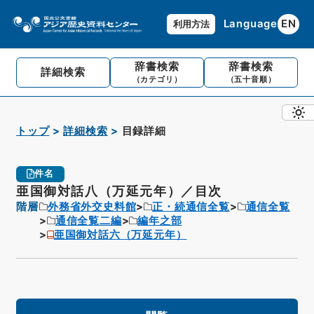
Language
EN
利用方法
辞書検索
辞書検索
詳細検索
（カテゴリ）
（五十音順）
トップ
詳細検索
目録詳細
件名
亜国御対話八（万延元年）／目次
階層
外務省外交史料館
正・続通信全覧
通信全覧
通信全覧二編
編年之部
亜国御対話六（万延元年）