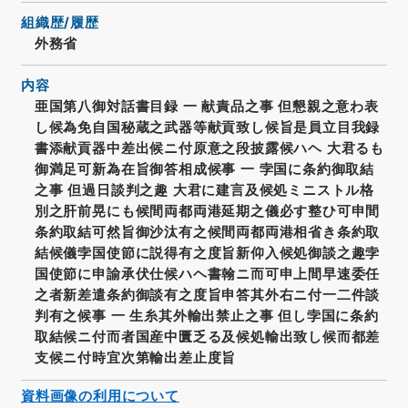
組織歴/履歴
外務省
内容
亜国第八御対話書目録 一 献責品之事 但懇親之意わ表
し候為免自国秘蔵之武器等献貢致し候旨是員立目我録
書添献貢器中差出候ニ付原意之段披露候ハヘ 大君るも
御満足可新為在旨御答相成候事 一 孛国に条約御取結
之事 但過日談判之趣 大君に建言及候処ミニストル格
別之肝前晃にも候間両都両港延期之儀必す整ひ可申間
条約取結可然旨御沙汰有之候間両都両港相省き条約取
結候儀孛国使節に説得有之度旨新仰入候処御談之趣孛
国使節に申諭承伏仕候ハヘ書翰ニ而可申上間早速委任
之者新差遣条約御談有之度旨申答其外右ニ付一二件談
判有之候事 一 生糸其外輸出禁止之事 但し孛国に条約
取結候ニ付而者国産中匱乏る及候処輸出致し候而都差
支候ニ付時宜次第輸出差止度旨
資料画像の利用について