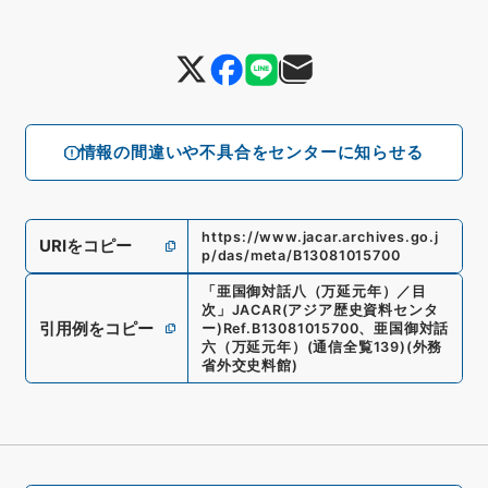
情報の間違いや不具合をセンターに知らせる
https://www.jacar.archives.go.j
URIをコピー
p/das/meta/B13081015700
「
亜国御対話八（万延元年）／目
次
」
JACAR(アジア歴史資料センタ
引用例をコピー
ー)
Ref.
B13081015700
、
亜国御対話
六（万延元年）
(
通信全覧139
)
(
外務
省外交史料館
)